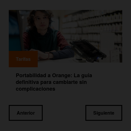
Tarifas
Portabilidad a Orange: La guía
definitiva para cambiarte sin
complicaciones
Navegación
Anterior
Siguiente
de