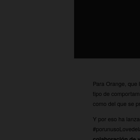
Para Orange, que 
tipo de comportami
como del que se p
Y por eso ha lanz
#porunusoLovedela
colaboración de 