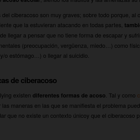
del ciberacoso son muy graves; sobre todo porque, al o
 siente que la estuvieran atacando en todas partes,
tambi
uede llegar a pensar que no tiene forma de escapar y sufr
 mentales (preocupación, vergüenza, miedo…) como físic
y/o estómago…) o llegar al suicidio.
cas de ciberacoso
llying existen
. Tal y como
c
diferentes formas de acoso
r las maneras en las que se manifiesta el problema pue
vidar que no existe un contexto únicoy que el ciberacoso