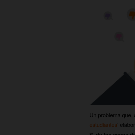
Un problema que, s
estudiantes
’ elab
% de los casos d