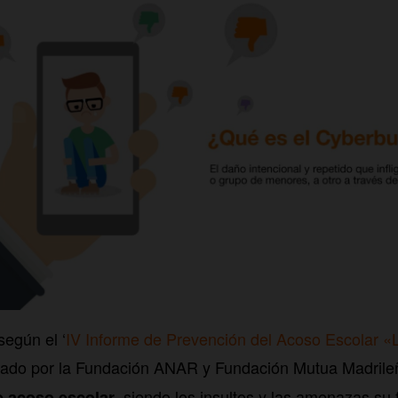
egún el ‘
IV Informe de Prevención del Acoso Escolar «L
orado por la Fundación ANAR y Fundación Mutua Madril
, siendo los insultos y las amenazas s
e acoso escolar