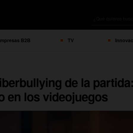
Buscar
por
mpresas B2B
TV
Innovac
ciberbullying de la parti
o en los videojuegos