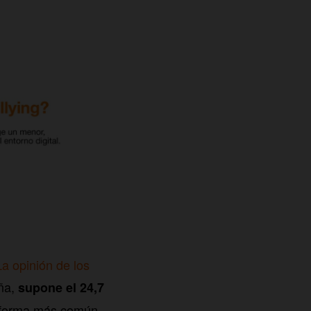
a opinión de los
eña,
supone el 24,7
u forma más común.