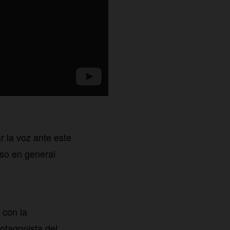
ar la voz ante este
oso en general
 con la
protagonista del