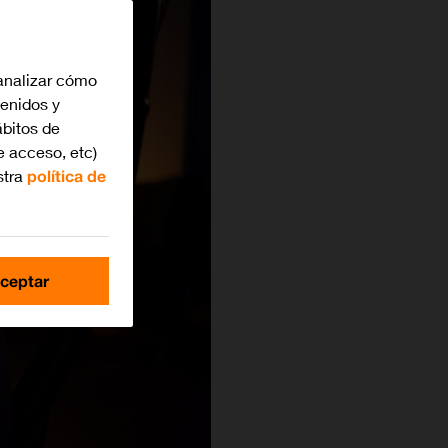
analizar cómo
tenidos y
bitos de
e acceso, etc)
stra
política de
ceptar