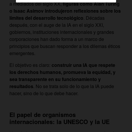
a mediados del siglo XX,
figuras como Alan Turing
o Isaac Asimov introdujeron reflexiones sobre los
límites del desarrollo tecnológico
. Décadas
después, con el auge de la IA en el siglo XXI,
gobiernos, instituciones internacionales y grandes
corporaciones han dado forma a un marco de
principios que buscan responder a los dilemas éticos
emergentes.
El objetivo es claro:
construir una IA que respete
los derechos humanos, promueva la equidad, y
sea transparente en su funcionamiento y
resultados
. No se trata solo de lo que la IA puede
hacer, sino de lo que debe hacer.
El papel de organismos
internacionales: la UNESCO y la UE