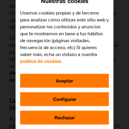
Nuestras cookies
ámbitos como la salud, la educación, la justicia o la
comunicación, se hace imprescindible preguntarnos:
Usamos cookies propias y de terceros
¿cómo aseguramos que su uso sea justo,
para analizar cómo utilizas este sitio web y
responsable y beneficioso?
personalizar los contenidos y anuncios
que te mostramos en base a tus hábitos
En esta nueva era tecnológica, la ética ya no es un
de navegación (páginas visitadas,
complemento. Es una condición necesaria. Pensar en
frecuencia de acceso, etc) Si quieres
los principios que deben guiar la creación y
saber más, echa un vistazo a nuestra
aplicación de la IA es clave para que sus beneficios
política de cookies.
no queden eclipsados
por riesgos como la
discriminación, la invasión de la privacidad o la
desinformación.
Aceptar
Configurar
Los orígenes del debate ético en la
inteligencia artificial
Rechazar
Aunque hoy el debate esté en primera línea, la
preocupación por la ética tecnológica no es nueva. Ya