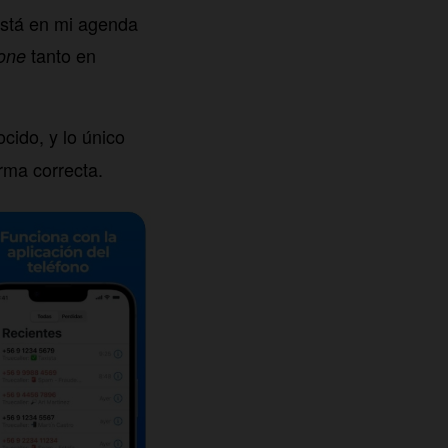
está en mi agenda
tanto en
hone
ido, y lo único
orma correcta.