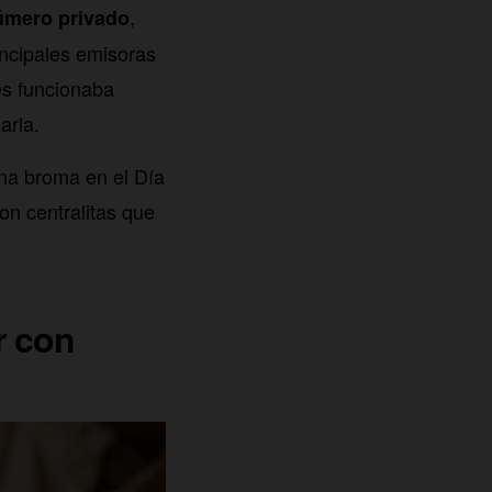
,
número privado
incipales emisoras
es funcionaba
arla.
una broma en el Día
n centralitas que
r con