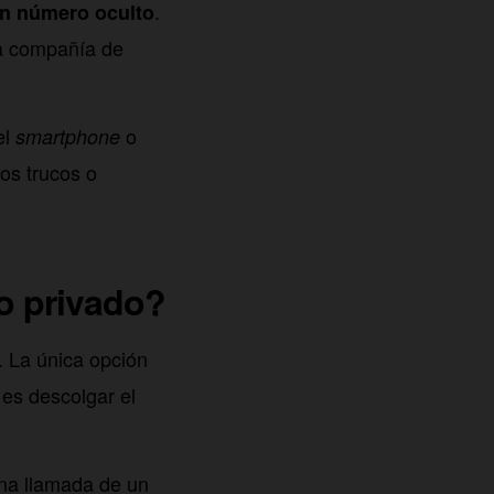
.
n número oculto
la compañía de
el
o
smartphone
los trucos o
o privado?
. La única opción
 es descolgar el
una llamada de un