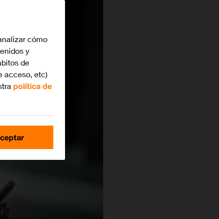
analizar cómo
tenidos y
bitos de
e acceso, etc)
stra
política de
ceptar