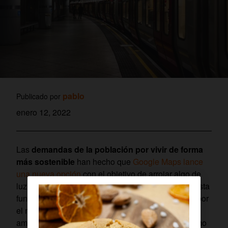
pablo
Publicado por
enero 12, 2022
Las
demandas de la población por vivir de forma
más sostenible
han hecho que
Google Maps lance
una nueva opción
con el objetivo de arrojar algo de
luz sobre las opciones de movilidad disponibles. Esta
funcionalidad, disponible solo en Estados Unidos por
el momento,
calcula la ruta de menor impacto
ambiental en función del medio elegido. Así es como