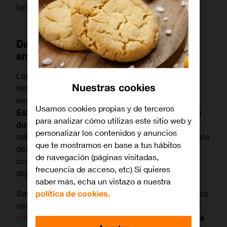
funciona.
Dar con rutas de menor impacto
ambiental
Los sistemas de navegación mediante GPS son
Nuestras cookies
herramientas que han ayudado mucho a reducir
emisiones en coche de diferentes maneras.
Usamos cookies propias y de terceros
Establecer la ruta más directa, por ejemplo, evita
para analizar cómo utilizas este sitio web y
durante un tiempo emisiones
derivadas de hacer
personalizar los contenidos y anuncios
más kilómetros. Aunque pierde eficacia meses o años
que te mostramos en base a tus hábitos
después debido a
la posición de Lewis-Mogridge
,
de navegación (páginas visitadas,
cuando esas ‘rutas rápidas’ se saturan de coches y
frecuencia de acceso, etc) Si quieres
dejan de ser rápidas para conformar atascos.
saber más, echa un vistazo a nuestra
Sabiendo esto, hace tiempo que Google Maps y otros
política de cookies.
navegadores
han dejado de enviar al usuario por la
ruta más directa
para
pasar a mostrarle la ruta más