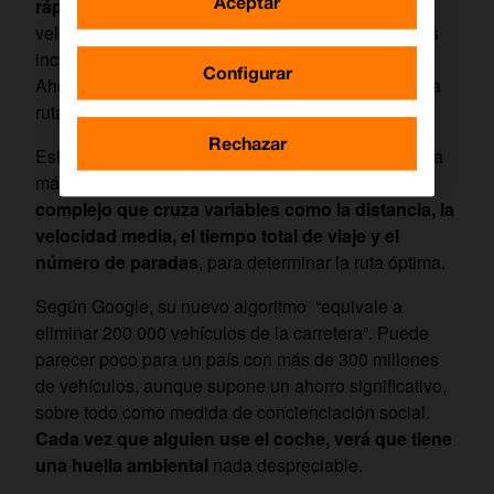
Aceptar
rápida
. Se recorre algo más de distancia, pero la
velocidad media asciende y se llega antes. A veces
incluso se ahorra energía porque no hay atascos.
Configurar
Ahora Google ha ido un paso más allá mostrando la
ruta de menor impacto ambiental.
Rechazar
Esta no tiene por qué ser la más corta, ni tampoco la
más rápida. En su lugar, se hace un
cálculo
complejo que cruza variables como la distancia, la
velocidad media, el tiempo total de viaje y el
número de paradas
, para determinar la ruta óptima.
Según Google, su nuevo algoritmo “equivale a
eliminar 200 000 vehículos de la carretera”. Puede
parecer poco para un país con más de 300 millones
de vehículos, aunque supone un ahorro significativo,
sobre todo como medida de concienciación social.
Cada vez que alguien use el coche, verá que tiene
una huella ambiental
nada despreciable.