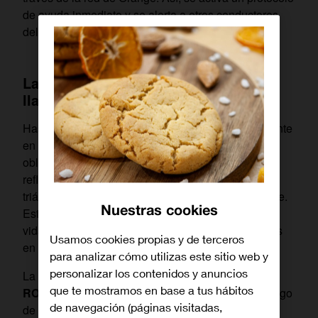
de ayuda inmediato y se alerta a otros conductores
del peligro.
La revolución de la seguridad vial se
llama V16
Hasta hace poco, señalizar una avería o un accidente
en carretera implicaba un alto riesgo. El protocolo
obligaba a salir del vehículo, ponerse el chaleco
reflectante y caminar por el arcén para colocar los
triángulos de preseñalización a 50 metros del coche.
Nuestras cookies
Esta acción, aparentemente sencilla, ha costado la
vida a decenas de personas cada año, atropelladas
Usamos cookies propias y de terceros
en el intento.
para analizar cómo utilizas este sitio web y
personalizar los contenidos y anuncios
La
baliza V16 conectada
, como el modelo
SOS
que te mostramos en base a tus hábitos
ROAD CONNECTED de Orange
, elimina este riesgo
de navegación (páginas visitadas,
de raíz. Su diseño permite colocarla en el techo del