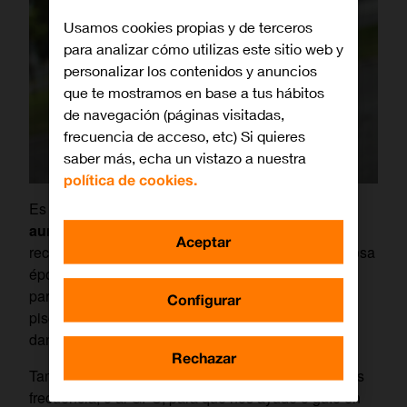
Usamos cookies propias y de terceros
para analizar cómo utilizas este sitio web y
personalizar los contenidos y anuncios
que te mostramos en base a tus hábitos
de navegación (páginas visitadas,
frecuencia de acceso, etc) Si quieres
saber más, echa un vistazo a nuestra
política de cookies.
Es una de tus asignaturas pendientes, el
cómo
aumentar y/o mejorar el sonido del móvil
, y lo
Aceptar
recuerdas más que nunca en verano. Esa maravillosa
época del año en la que tenemos más tiempo libre
para escuchar música o ver vídeos, ya sea en la
Configurar
piscina, en la playa, durante rutas de senderismo o
dando un paseo de buena mañana.
Rechazar
También
recurrimos al Asistente de Google
con más
frecuencia, o al GPS, para que nos ayude o guíe en