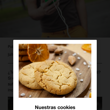
laura
Publicado por
julio 24, 2019
¿Te gustaría aumentar el sonido de tu teléfono móvil?
Si el volumen de tu
smartphone
ya no te parece
suficiente, te contamos cómo mejorarlo o
incrementarlo.
Nuestras cookies