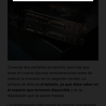
Conectar dos pantallas es sencillo, pero hay que
tener en cuenta algunas consideraciones antes de
realizar la inversión en un segundo monitor. La
primera de ellas es
el tamaño, ya que debe caber en
el espacio que tenemos disponible
y en la
disposición que se quiere instalar.
La configuración más normal es colocar una pantalla