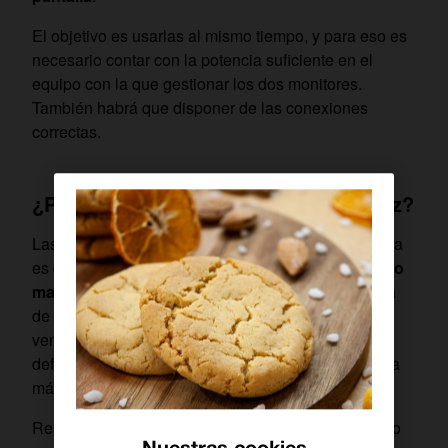
El objetivo es usarlas al mismo tiempo, y para eso es
necesario contar con la potencia suficiente en el
equipo con la que gestionar los dos monitores.
También habrá que disponer de las conexiones
correctas.
¿Por qué utilizar dos pantallas a la vez?
Las ventajas en la práctica son múltiples. La primera
es que conseguimos
un espacio de trabajo mucho
mayor
. Esto repercute de manera positiva a la hora
de realizar multitarea, ya que podemos tener más
ventanas a la vez con dimensiones superiores. En
definitiva, hacemos más cosas a la vez y de manera
más cómoda.
Resulta útil cuando se está en un entorno de trabajo
Nuestras cookies