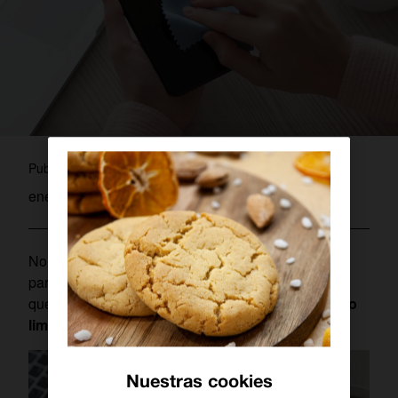
admin
Publicado por
enero 24, 2020
No salimos de casa sin el
smartphone
y lo usamos
para casi todo en nuestro día a día. Esto deriva en
que se ensucie con facilidad, y hay que saber
cómo
limpiarlo y con qué productos
.
Nuestras cookies