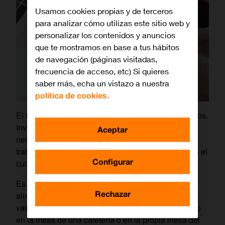
Usamos cookies propias y de terceros
para analizar cómo utilizas este sitio web y
personalizar los contenidos y anuncios
que te mostramos en base a tus hábitos
de navegación (páginas visitadas,
frecuencia de acceso, etc) Si quieres
saber más, echa un vistazo a nuestra
política de cookies.
El teléfono móvil es uno de nuestros mayores tesoros.
Invertimos tiempo y dinero en su compra, y lo
Aceptar
necesitamos para muchísimas cosas hasta para
trabajar. Pero, sin embargo, no tenemos con él todo el
Configurar
cuidado que podemos tener.
Es muy común el dejar el teléfono al lado de
Rechazar
alimentos o de bebidas como café, té caliente o un
vaso de agua. Cuántas veces lo habremos apoyado
en la mesa de una cafetería o en la propia mesa del