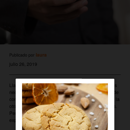
laura
Publicado por
julio 26, 2019
Llamar con número oculto desde el móvil a veces es
necesario y útil, por el motivo que sea. Es la forma de
conseguir permanecer en el anonimato y evitar que la
otra persona pueda contactar con nosotros después.
Pero
¿cómo llamar con número oculto?
Te lo
explicamos paso a paso.