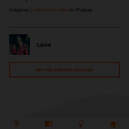
Imágenes |
niekverlaan
,
edar
en Pixabay
Laura
ver más artículos del autor