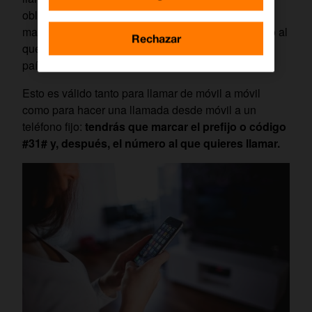
obligatoria: usar un código (o prefijo) que deberás
marcar previamente a teclear el número de teléfono al
Rechazar
que estás llamando. El código varía en función del
país, pero en España es
#31#.
Esto es válido tanto para
llamar de móvil a móvil
como para hacer una llamada desde móvil a un
teléfono fijo:
tendrás que marcar el prefijo o código
#31# y, después, el número al que quieres llamar.