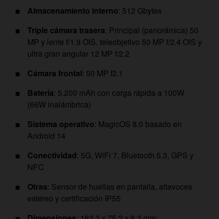
Almacenamiento interno
: 512 Gbytes
Triple cámara trasera
: Principal (panorámica) 50
MP y lente f/1.9 OIS, teleobjetivo 50 MP f/2.4 OIS y
ultra gran angular 12 MP f/2.2
Cámara frontal
: 50 MP f2.1
Batería
: 5.200 mAh con carga rápida a 100W
(66W inalámbrica)
Sistema operativo
: MagicOS 8.0 basado en
Android 14
Conectividad
: 5G, WiFi 7, Bluetooth 5.3, GPS y
NFC
Otras
: Sensor de huellas en pantalla, altavoces
estéreo y certificación IP55
Dimensiones
: 163,3 x 75,2 x 8,2 mm