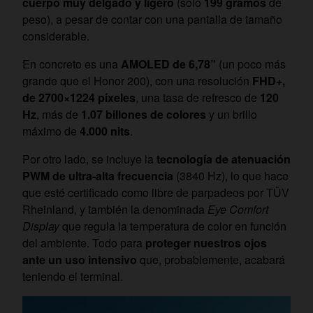
cuerpo muy delgado y ligero
(solo
199 gramos
de
peso), a pesar de contar con una pantalla de tamaño
considerable.
En concreto es una
AMOLED de 6,78”
(un poco más
grande que el Honor 200), con una resolución
FHD+,
de 2700×1224 píxeles
, una tasa de refresco de
120
Hz
, más de
1.07 billones de colores
y un brillo
máximo de
4.000 nits
.
Por otro lado, se incluye la
tecnología de atenuación
PWM de ultra-alta frecuencia
(3840 Hz), lo que hace
que esté certificado como libre de parpadeos por TÜV
Rheinland, y también la denominada
Eye Comfort
Display
que regula la temperatura de color en función
del ambiente. Todo para
proteger nuestros ojos
ante un uso intensivo
que, probablemente, acabará
teniendo el terminal.