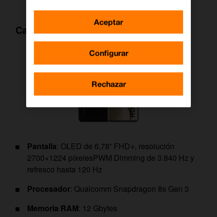
Aceptar
Características del Honor 200 Pro 5G
Configurar
Rechazar
Pantalla
: OLED de 6,78” FHD+, resolución
2700×1224 píxelesPWM Dimming de 3.840 Hz y
refresco hasta 120 Hz
Procesador
: Qualcomm Snapdragon 8s Gen 3
Memoria RAM
: 12 Gbytes