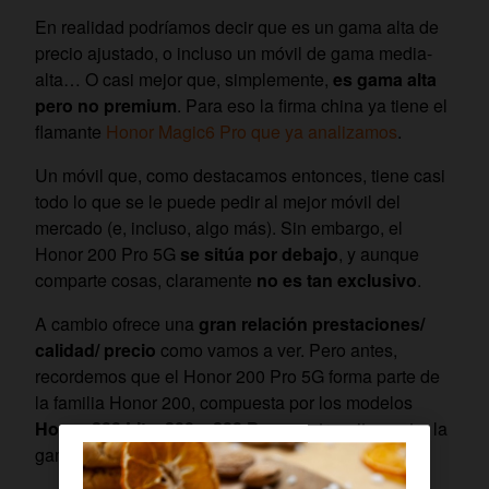
En realidad podríamos decir que es un gama alta de
precio ajustado, o incluso un móvil de gama media-
alta… O casi mejor que, simplemente,
es gama alta
pero no premium
. Para eso la firma china ya tiene el
flamante
Honor Magic6 Pro que ya analizamos
.
Un móvil que, como destacamos entonces, tiene casi
todo lo que se le puede pedir al mejor móvil del
mercado (e, incluso, algo más). Sin embargo, el
Honor 200 Pro 5G
se sitúa por debajo
, y aunque
comparte cosas, claramente
no es tan exclusivo
.
A cambio ofrece una
gran relación prestaciones/
calidad/ precio
como vamos a ver. Pero antes,
recordemos que el Honor 200 Pro 5G forma parte de
la familia Honor 200, compuesta por los modelos
Honor 200 Lite, 200 y 200 Pro
, que transitan entre la
gama media y la alta.