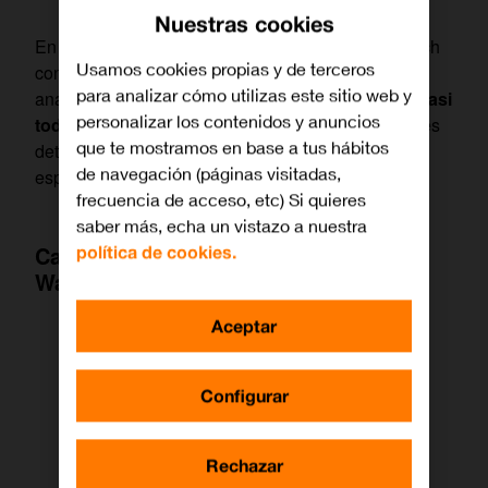
Nuestras cookies
En este caso sí estamos hablando de un smartwatch
Usamos cookies propias y de terceros
con todas las letras (como vamos a ver en este
para analizar cómo utilizas este sitio web y
análisis sobre el papel) y además uno que
reúne casi
personalizar los contenidos y anuncios
todo lo que se puede pedir
. Veámoslo no sin antes
que te mostramos en base a tus hábitos
detenernos, como viene siendo habitual, en sus
de navegación (páginas visitadas,
especificaciones principales:
frecuencia de acceso, etc) Si quieres
saber más, echa un vistazo a nuestra
Características técnicas del Huawei
política de cookies.
Watch Fit 3
Aceptar
Configurar
Rechazar