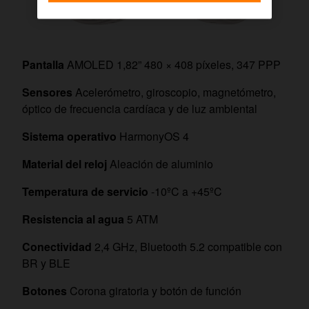
Pantalla
AMOLED 1,82” 480 × 408 píxeles, 347 PPP
Sensores
Acelerómetro, giroscopio, magnetómetro,
óptico de frecuencia cardíaca y de luz ambiental
Sistema operativo
HarmonyOS 4
Material del reloj
Aleación de aluminio
Temperatura de servicio
-10ºC a +45ºC
Resistencia al agua
5 ATM
Conectividad
2,4 GHz, Bluetooth 5.2 compatible con
BR y BLE
Botones
Corona giratoria y botón de función