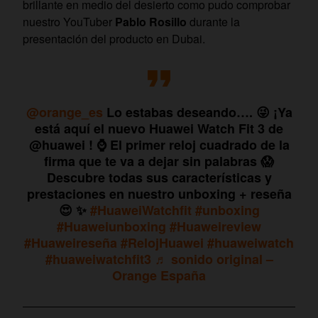
brillante en medio del desierto como pudo comprobar
nuestro YouTuber
Pablo Rosillo
durante la
presentación del producto en Dubai.
@orange_es
Lo estabas deseando…. 😜 ¡Ya
está aquí el nuevo Huawei Watch Fit 3 de
@huawei ! ⌚ El primer reloj cuadrado de la
firma que te va a dejar sin palabras 😱
Descubre todas sus características y
prestaciones en nuestro unboxing + reseña
😍 ✨
#HuaweiWatchfit
#unboxing
#Huaweiunboxing
#Huaweireview
#Huaweireseña
#RelojHuawei
#huaweiwatch
#huaweiwatchfit3
♬ sonido original –
Orange España