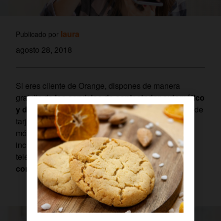
laura
Publicado por
agosto 28, 2018
Si eres cliente de Orange, dispones de manera
gratuita de
los servicios de contestador automático
y de buzón de voz
. Esto es así tanto para clientes de
tarjeta como de contrato, así como líneas fijas y
móviles. El buzón de voz es virtual, por lo que está
incluidos todos los dispositivos:
smartphones
y
teléfonos no inteligentes.
¿Quieres saber cómo
configurar tu buzón de voz?