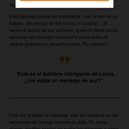
mucha información.
Esta llamada puede ser importante: nos llaman de un
trabajo, del colegio de los niños, un familiar… Si
tienes el buzón de voz activado, quien te llame podrá
escuchar un mensaje breve por tu parte antes de
dejarte grabado un pequeño audio. Por ejemplo:
“Este es el teléfono inteligente de Laura,
¿me dejas un mensaje de voz?”.
Una vez grabado el mensaje, este se conserva en los
servidores de Orange durante 30 días. Tú, como
cliente, tendrás acceso en cualquier momento a estas