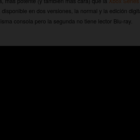
ia, más potente (y también más cara) que la
Xbox Series
 disponible en dos versiones, la normal y la edición digit
isma consola pero la segunda no tiene lector Blu-ray.