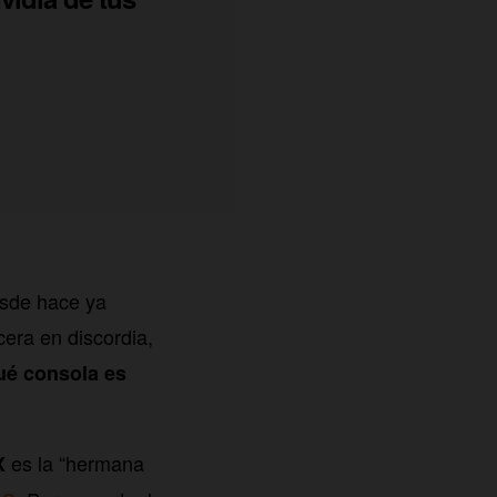
esde hace ya
cera en discordia,
ué consola es
es la “hermana
X