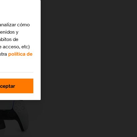
analizar cómo
tenidos y
bitos de
e acceso, etc)
stra
política de
ceptar