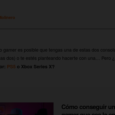
olinero
co gamer es posible que tengas una de estas dos consol
las dos) o te estés planteando hacerte con una… Pero 
jor:
PS5
o Xbox Series X?
Cómo conseguir un
gamer que sea la en