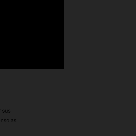
r sus
onsolas.