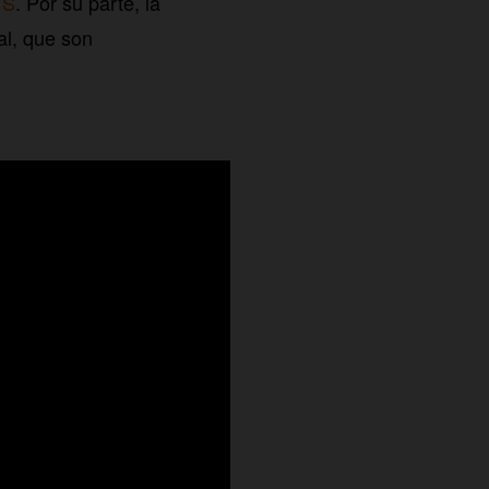
 S
. Por su parte, la
al, que son