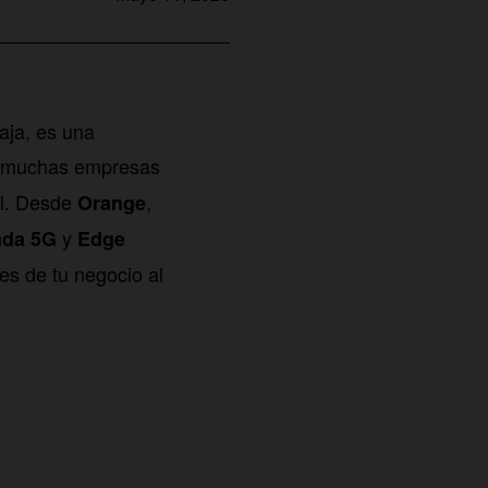
taja, es una
ro muchas empresas
al. Desde
,
Orange
y
ada 5G
Edge
es de tu negocio al