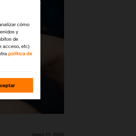
analizar cómo
tenidos y
bitos de
e acceso, etc)
stra
política de
ceptar
mayo 11, 2026