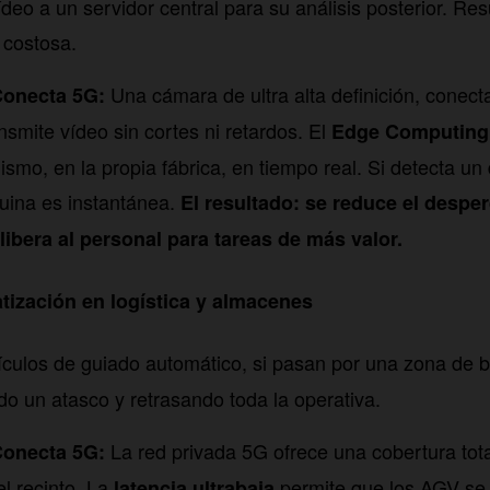
deo a un servidor central para su análisis posterior. Res
y costosa.
Una cámara de ultra alta definición, conect
onecta 5G:
ansmite vídeo sin cortes ni retardos. El
Edge Computing
smo, en la propia fábrica, en tiempo real. Si detecta un 
uina es instantánea.
El resultado: se reduce el desper
 libera al personal para tareas de más valor.
atización en logística y almacenes
culos de guiado automático, si pasan por una zona de b
do un atasco y retrasando toda la operativa.
La red privada 5G ofrece una cobertura total
onecta 5G:
el recinto. La
permite que los AGV se
latencia ultrabaja