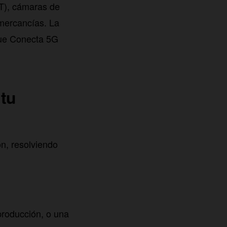
oT), cámaras de
 mercancías. La
que Conecta 5G
 tu
ón, resolviendo
producción, o una