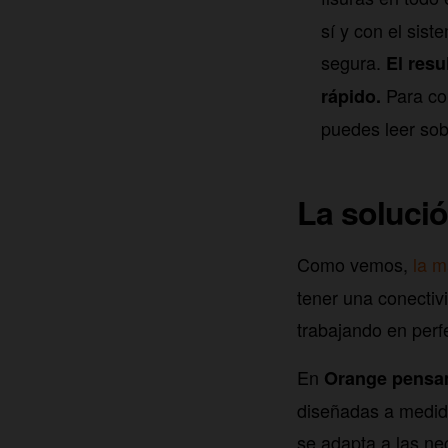
sí y con el sis
segura.
El resu
Para co
rápido.
puedes leer sobr
La solució
Como vemos,
la 
tener una conectiv
trabajando en perf
En
Orange pens
diseñadas a medida
se adapta a las ne