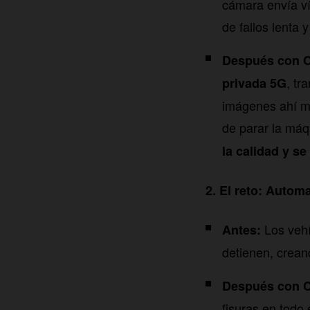
cámara envía ví
de fallos lenta 
Después con C
, tr
privada 5G
imágenes ahí mi
de parar la máq
la calidad y se
2. El reto: Autom
Los vehí
Antes:
detienen, crean
Después con C
fisuras en todo 