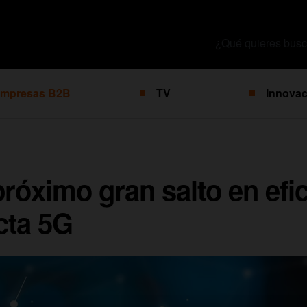
Buscar
por
mpresas B2B
TV
Innovac
próximo gran salto en efi
cta 5G