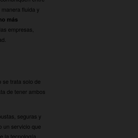
e manera fluida y
cho más
 las empresas,
ad.
o se trata solo de
ata de tener ambos
bustas, seguras y
 un servicio que
e la tecnología