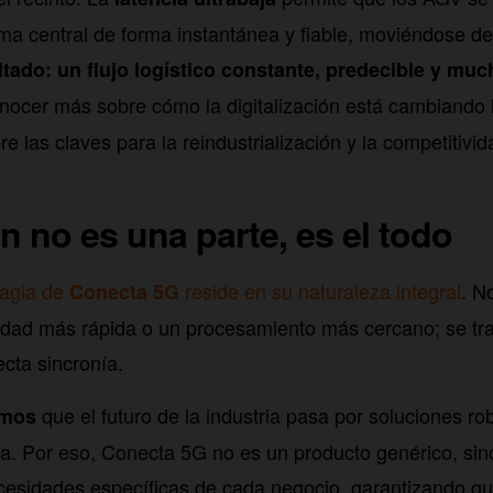
tema central de forma instantánea y fiable, moviéndose d
ltado: un flujo logístico constante, predecible y mu
nocer más sobre cómo la digitalización está cambiando
e las claves para la reindustrialización y la competitivid
n no es una parte, es el todo
magia de
reside en su naturaleza integral
. N
Conecta 5G
idad más rápida o un procesamiento más cercano; se tr
ecta sincronía.
que el futuro de la industria pasa por soluciones ro
amos
. Por eso, Conecta 5G no es un producto genérico, sino
cesidades específicas de cada negocio, garantizando qu