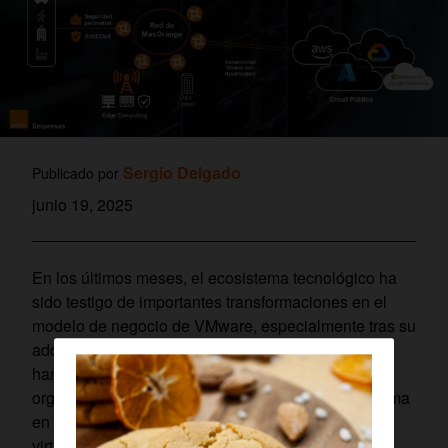
Sergio Delgado
Publicado por
junio 19, 2025
En los últimos meses, el ecosistema tecnológico ha
sido testigo de importantes transformaciones en el
modelo de negocio de VMware, especialmente tras su
adquisición por parte de Broadcom. Estos cambios
han generado incertidumbre en muchas
organizaciones, ya que afectan directamente la forma
en que se licencian y gestionan las infraestructuras
virtualizadas.