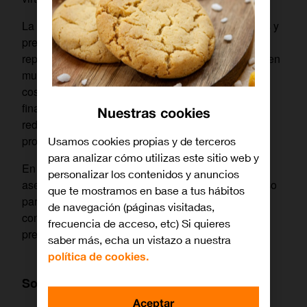
La transición hacia un nuevo esquema de licencias y
precios ha obligado a muchas empresas a
replantearse sus estrategias de TI, ya que implica, en
muchos casos, adquirir nuevos recursos y asumir
costes adicionales. Esto incrementa la presión
financiera para mantener los entornos existentes y
Nuestras cookies
redimensiona los presupuestos destinados a
proyectos tecnológicos.
Usamos cookies propias y de terceros
para analizar cómo utilizas este sitio web y
En Orange Empresas contamos con un equipo de
personalizar los contenidos y anuncios
asesoramiento especializado que analiza cada caso
que te mostramos en base a tus hábitos
para ofrecer alternativas que permitan mantener la
de navegación (páginas visitadas,
continuidad operativa, sin comprometer los
frecuencia de acceso, etc) Si quieres
presupuestos y mejorando la competitividad.
saber más, echa un vistazo a nuestra
política de cookies.
Soluciones Cloud de Orange Empresas
Aceptar