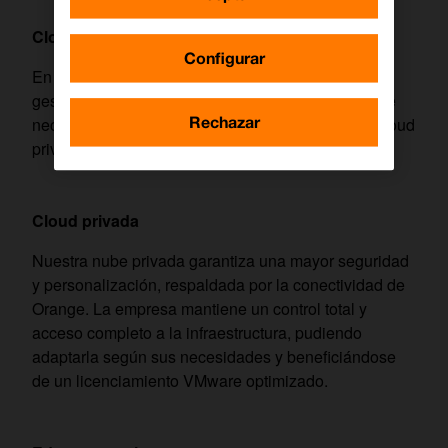
Cloud cercana
Configurar
En la nube cercana de Orange Empresas
gestionamos directamente las licencias de VMware
Rechazar
necesarias y ofrecemos diversas alternativas de cloud
privada y Edge Computing.
Cloud privada
Nuestra nube privada garantiza una mayor seguridad
y personalización, respaldada por la conectividad de
Orange. La empresa mantiene un control total y
acceso completo a la infraestructura, pudiendo
adaptarla según sus necesidades y beneficiándose
de un licenciamiento VMware optimizado.