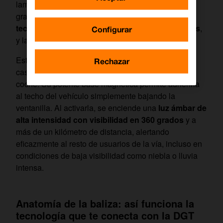
lamentablemente, causa numerosos accidentes
graves cada año.
Desde Orange, creemos que la
tecnología debe estar al servicio de las personas
,
Configurar
y la baliza V16 es el ejemplo perfecto.
Este nuevo dispositivo está diseñado para que, en
Rechazar
caso de avería o accidente, no tengas que salir del
coche. Su potente base magnética permite adherirla
al techo del vehículo simplemente bajando la
ventanilla. Al activarla, se enciende una
luz ámbar de
alta intensidad con visibilidad en 360 grados
y a
más de un kilómetro de distancia, alertando
eficazmente al resto de usuarios de la vía, incluso en
condiciones de baja visibilidad como niebla o lluvia
intensa.
Anatomía de la baliza: así funciona la
tecnología que te conecta con la DGT