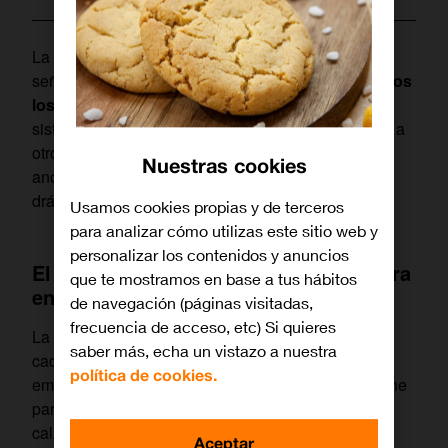
La
baliza V16 conectada
es el dispositivo de
señalización de emergencias
obligatorio para todos
los vehículos
, sustituyendo a los triángulos. Este
sistema no solo emite una potente luz para advertir a
otros conductores, sino que comunica tu posición
Nuestras cookies
anónimamente a la DGT 3.0, mejorando
drásticamente tu seguridad y la gestión del tráfico.
Usamos cookies propias y de terceros
para analizar cómo utilizas este sitio web y
personalizar los contenidos y anuncios
El adiós a los triángulos: una nueva era
que te mostramos en base a tus hábitos
en la seguridad vial
de navegación (páginas visitadas,
frecuencia de acceso, etc) Si quieres
La Dirección General de Tráfico puso fecha de
saber más, echa un vistazo a nuestra
caducidad a los tradicionales triángulos de
política de cookies.
emergencia. El motivo es claro: el riesgo que supone
para los conductores bajarse del vehículo en plena
calzada para colocarlos, una situación que,
Aceptar