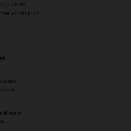
conjunto de
ntes construir un
nte
de costes
rcancía.
mplimiento
o.