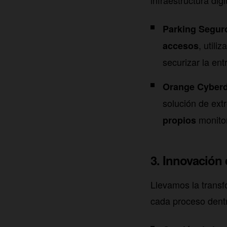
infraestructura digi
Parking Segur
, util
accesos
securizar la ent
Orange Cyberd
solución de ext
monitor
propios
3. Innovación
Llevamos la transf
cada proceso dent