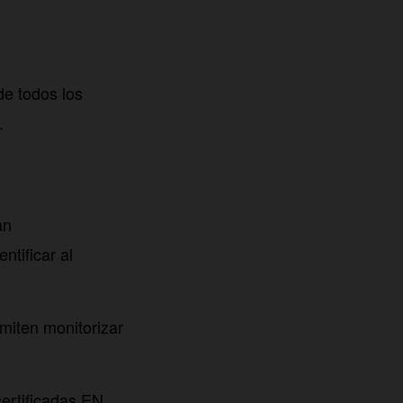
de todos los
.
an
ntificar al
miten monitorizar
ertificadas EN