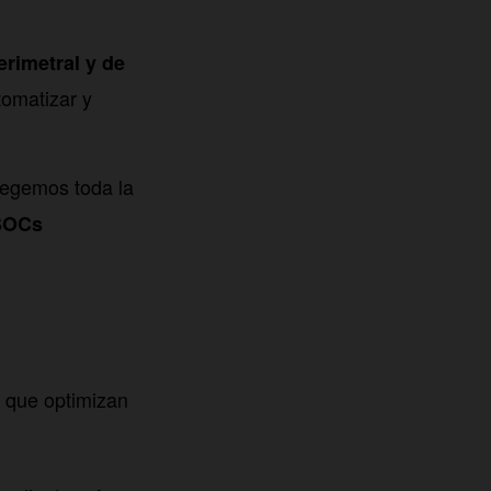
erimetral y de
tomatizar y
tegemos toda la
SOCs
s que optimizan