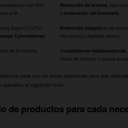
tomatización con AGV,
Reducción de errores
, optimiza
ones e IA
y
aceleración del inventario
.
rking Seguro (CCTV)
Protección integral
de los activo
range Cyberdefense
mercancía) y digitales (datos).
ntrol de Emisiones
Cumplimiento medioambiental
,
huella de carbono y acceso a su
etallamos cada una de estas soluciones para que descu
 operativa al siguiente nivel.
lio de productos para cada nec