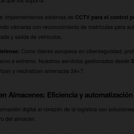
tal que los soporta.
Implementamos sistemas de
o:
CCTV para el control p
izando cámaras con reconocimiento de matrículas para au
rada y salida de vehículos.
Como líderes europeos en ciberseguridad, pro
efense:
remo a extremo. Nuestros servicios gestionados desde
izan y neutralizan amenazas 24×7.
 en Almacenes: Eficiencia y automatización
ormación digital al corazón de la logística con solucione
ro del almacén.