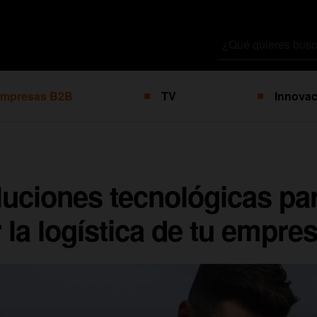
Buscar
por
mpresas B2B
TV
Innovac
uciones tecnológicas pa
 la logística de tu empre