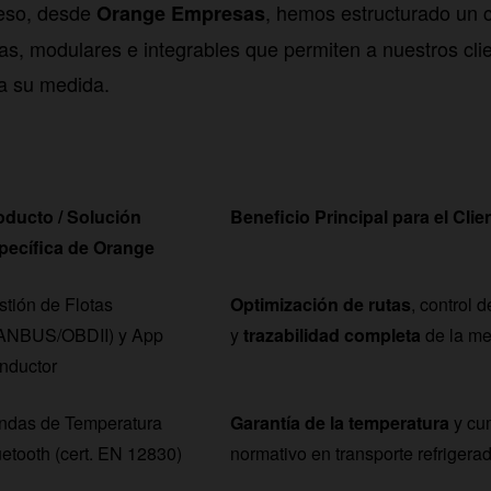
 eso, desde
, hemos estructurado un 
Orange Empresas
as, modulares e integrables que permiten a nuestros clie
 a su medida.
oducto / Solución
Beneficio Principal para el Clie
pecífica de Orange
stión de Flotas
Optimización de rutas
, control 
ANBUS/OBDII) y App
y
trazabilidad completa
de la me
nductor
ndas de Temperatura
Garantía de la temperatura
y cu
etooth (cert. EN 12830)
normativo en transporte refrigerad