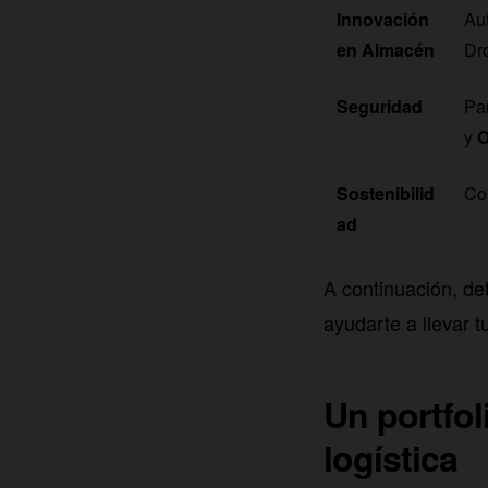
Innovación
Au
en Almacén
Dr
Seguridad
Pa
y
O
Sostenibilid
Co
ad
A continuación, d
ayudarte a llevar tu
Un portfo
logística