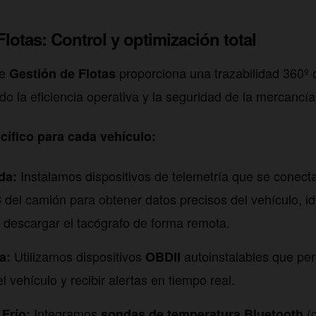
Flotas: Control y optimización total
de
proporciona una trazabilidad 360º 
Gestión de Flotas
do la eficiencia operativa y la seguridad de la mercancía
ífico para cada vehículo:
Instalamos dispositivos de telemetría que se conect
da:
del camión para obtener datos precisos del vehículo, ide
S
 descargar el tacógrafo de forma remota.
Utilizamos dispositivos
autoinstalables que per
a:
OBDII
l vehículo y recibir alertas en tiempo real.
Integramos
(c
Frío:
sondas de temperatura Bluetooth