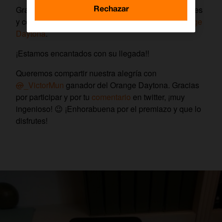
Rechazar
Gracias a todos por compartir con nosotros opiniones
y comentarios sobre el nuevo de la oficina, el
Orange
Daytona
.
¡Estamos encantados con su llegada!!
Queremos compartir nuestra alegría con
@
_VictorMun
ganador del Orange Daytona. Gracias
por participar y por tu
comentario
en twitter, ¡muy
ingenioso! 😉 ¡Enhorabuena por el premiazo y que lo
disfrutes!