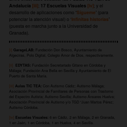
Andalucía
[iii]
;
17 Escuelas Visuales
[iv]
; y el
desarrollo de aplicaciones como
‘
Sígueme
’
(para
potenciar la atención visual) o ‘
Infinitas historias
’
(puesta en marcha junto a la Universidad de
Granada).
[i]
GarageLAB:
Fundación Don Bosco, Ayuntamiento de
Algeciras, Polo Digital, Colegio Amor de Dios, respectivamente.
[ii]
EDYTAS:
Fundación Secretariado Gitano en Córdoba y
Málaga; Fundación Ana Bella en Sevilla y Ayuntamiento de El
Puerto de Santa María.
[iii]
Aulas TIC TEA:
Con Autismo Cádiz; Autismo Málaga;
Asociación Provincial de Familiares de Personas con Trastorno
del Espectro Autista; Autismo Sevilla; Autismo Ánsares Huelva;
Asociación Provincial de Autismo y/o TGD “Juan Martos Pérez;
Autismo Córdoba.
[iv]
Escuelas Visuales:
6 en Cádiz, 2 en Málaga, 2 en Granada,
1 en Jaén, 1 en Córdoba, 1 en Huelva, 4 en Sevilla.