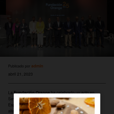
admin
Publicado por
abril 21, 2023
La
Fundación Orange
ha celebrado un acto en
Sevilla para celebrar sus 25 años de trayectoria en
España, periodo a lo largo del cual la entidad, en
alianza con otras instituciones, ha llevado a cabo