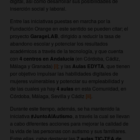
digital, así como desarrollar sus posibilidades de
inserción social y laboral.
Entre las iniciativas puestas en marcha por la
Fundación Orange en este sentido se pueden citar; el
proyecto
GarageLAB
, dirigido a reducir la tasa de
abandono escolar y potenciar los resultados
académicos a través de la tecnología, y que cuenta
con
4 centros en Andalucía
(en Córdoba, Cádiz,
Málaga y Granada)
[i]
; y las
Aulas EDYTA
, que tienen
por objetivo impulsar las habilidades digitales de
mujeres vulnerables y potenciar su empleabilidad y
de las cuales ya hay
4 aulas
en esta Comunidad, en
Córdoba, Málaga, Sevilla y Cádiz
[ii]
.
Durante este tiempo, además, se ha mantenido la
iniciativa
#JuntoAlAutismo
, a través la cual se llevan
a cabo diferentes acciones para mejorar la calidad de
la vida de las personas con autismo y sus familiares.
Entre ellas, cabe destacar las
7
aulas TIC-TEA de