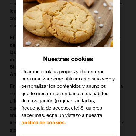
distintas iniciativas para paliar la brecha digital entre
los colectivos más vulnerables y potenciar las
competencias digitales de aquellos que más lo
necesitan.
El evento, inaugurado por
Daniel Morales, director
de la Fundación
Orange
, ha contado también con
las palabras iniciales de
Antonio Sanz, consejero
Nuestras cookies
de la Presidencia, Interior, Diálogo Social y
Simplificación Administrativa de la Junta de
Usamos cookies propias y de terceros
Andalucía
.
para analizar cómo utilizas este sitio web y
En su intervención, Sanz ha resaltado la importancia
personalizar los contenidos y anuncios
de una “transformación digital responsable”.
que te mostramos en base a tus hábitos
afirmando que “el proceso de transformación digital
de navegación (páginas visitadas,
que lidera la Agencia Digital de Andalucía tiene un
frecuencia de acceso, etc) Si quieres
firme propósito: hacer que la tecnología haga más
saber más, echa un vistazo a nuestra
fácil la vida a las personas, a todas, sin dejar a nadie
política de cookies.
atrás”.