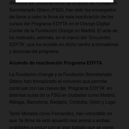
directora del Departamento de Empleo de Fundación
Secretariado Gitano (FSG), han sido los encargados
de llevar a cabo la firma de esta reactivación de los
cursos del Programa EDYTA en el Orange Digital
Center de la Fundación Orange en Madrid. El acto se
ha realizado, además, en el marco del ‘Encuentro
EDYTA’, que ha reunido en dicho centro a formadoras
y alumnas del programa.
Acuerdo de reactivación Programa EDYTA
La Fundación Orange y la Fundación Secretariado
Gitano han formalizado el convenio que permite
continuar con las clases del ‘Programa EDYTA’ en
distintas aulas de la FSG en ciudades como Madrid,
Málaga, Barcelona, Badajoz, Córdoba, Gijón y Lugo.
Tanto Morales como Fernández, han coincidido en
que
“la firma de este acuerdo nos anima a ambas
entidades a seguir con el gran trabajo que se viene