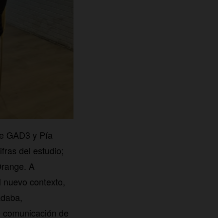
 de GAD3 y Pía
ras del estudio;
Orange. A
l nuevo contexto,
ádaba,
e comunicación de