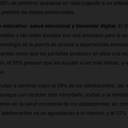
l 36% de prefieren quedarse en casa jugando a un videoju
% prefiere las clases presenciales.
El 6
to educativo: salud emocional y bienestar digital.
ntallas y las redes sociales son una amenaza para la au
ecnología es la puerta de acceso a experiencias emocion
entes creen que las pantallas producen en ellos una m
; el 55% piensan que les ayudan a ser más felices, y 
ia.
udan a sentirse mejor al 59% de los adolescentes; las re
unque con carácter más minoritario, invitan a la reflexi
tienen en la salud emocional de los adolescentes: sin mó
s adolescentes no se aguantarían a sí mismos; y el 12% s