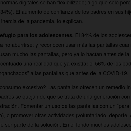
normas digitales se han flexibilizado; algo que solo per
(34%). El aumento de confianza de los padres en sus hi
 inercia de la pandemia, lo explican.
El 84% de los adolesce
 refugio para los adolescentes.
a no aburrirse; y reconocen usar más las pantallas cua
usan mucho las pantallas, pero ya lo hacían antes de l
centuado una realidad que ya existía
el 56% de los pad
:
nganchados” a las pantallas que antes de la COVID-19.
consumo excesivo? Las pantallas ofrecen un remedio inm
padres se quejan de que se trata de una generación co
rustración. Fomentar un uso de las pantallas con un “par
o), o promover otras actividades (voluntariado, deporte, 
 ser parte de la solución. En el fondo muchos adolescen