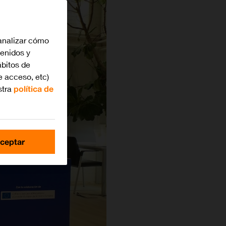
analizar cómo
tenidos y
bitos de
e acceso, etc)
stra
política de
ceptar