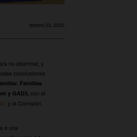
febrero 22, 2022
ra no aburrirse; y
ipales conclusiones
amiliar. Familias
con el
com y GAD3,
ía
’, y la Comisión
ta a una