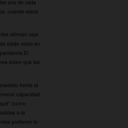
cibe uno de cada
jos, cuando estos
ntes afirman usar
ndo están solos en
a pandemia.El
res creen que los
ediato frente al
n menor capacidad
a qué” (como
salidas a la
tes prefieren lo