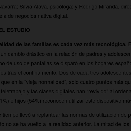
avarra; Silvia Álava, psicóloga; y Rodrigo Miranda, dire
la de negocios nativa digital.
EL ESTUDIO
El
lidad de las familias es cada vez más tecnológica.
n cambio drástico en la relación de padres y adolescen
mpo de uso de pantallas se disparó en los hogares españo
os tras el confinamiento. Dos de cada tres adolescentes 
 que en la “vieja normalidad”, solo cuatro puntos más qu
teletrabajo y las clases digitales han “revivido” al orden
1%) e hijos (54%) reconocen utilizar este dispositivo má
 tiempo llevó a replantear las normas de utilización de p
to no se ha vuelto a la realidad anterior. La mitad de lo