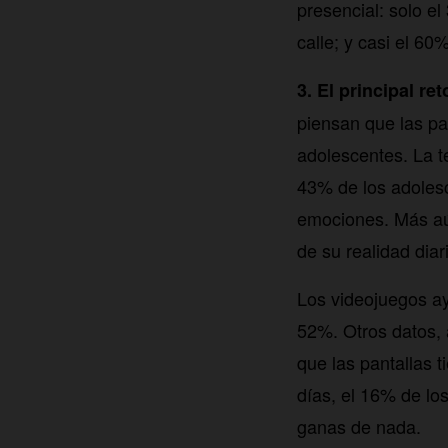
presencial: solo e
calle; y casi el 60
3. El principal re
piensan que las pa
adolescentes. La t
43% de los adolesc
emociones. Más aún
de su realidad diar
Los videojuegos ay
52%. Otros datos, a
que las pantallas 
días, el 16% de lo
ganas de nada.