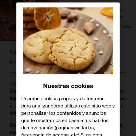
pablo
Publicado por
junio 5, 2024
MASORANGE
quiere celebrar el Día Mundial del
Nuestras cookies
Medioambiente avanzando en su objetivo de generar
impacto positivo
en la sociedad cuidando el entorno
Usamos cookies propias y de terceros
y favoreciendo que la tecnología sirva para mejorar la
para analizar cómo utilizas este sitio web y
vida las personas y la salud del planeta.
personalizar los contenidos y anuncios
que te mostramos en base a tus hábitos
Desde su nacimiento, se ha propuesto ser no solo la
de navegación (páginas visitadas,
mejor empresa del mundo
sino la
mejor empresa
frecuencia de acceso, etc) Si quieres