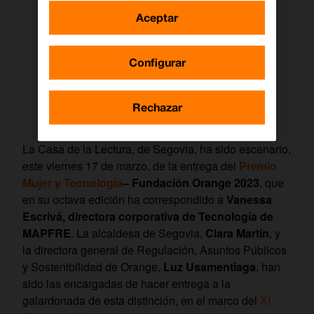
Aceptar
Configurar
Rechazar
La Casa de la Lectura, de Segovia, ha sido escenario,
este viernes 17 de marzo, de la entrega del
Premio
Mujer y Tecnología
– Fundación Orange 2023
, que
en su octava edición ha correspondido a
Vanessa
Escrivá, directora corporativa de Tecnología de
MAPFRE
. La alcaldesa de Segovia,
Clara Martín
, y
la directora general de Regulación, Asuntos Públicos
y Sostenibilidad de Orange,
Luz Usamentiaga
, han
sido las encargadas de hacer entrega a la
galardonada de esta distinción, en el marco del
XI