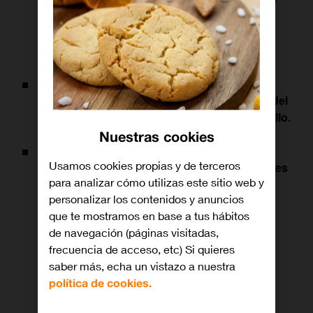
destacan por su labor en los ámbitos de la
innovación social, la tecnología y la
comunicación.
Vanessa Escrivá es un referente en el
entendimiento de
la tecnología como motor del
cambio e impulsora fundamental del desarrollo
.
Nuestras cookies
El Premio se ha entregado este viernes, en
Usamos cookies propias y de terceros
Segovia, en el marco del ‘XI Encuentro Mujeres
para analizar cómo utilizas este sitio web y
que transforman el mundo’.
personalizar los contenidos y anuncios
que te mostramos en base a tus hábitos
de navegación (páginas visitadas,
frecuencia de acceso, etc) Si quieres
saber más, echa un vistazo a nuestra
política de cookies.