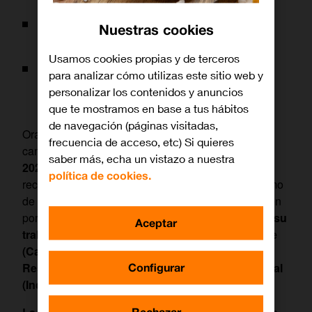
Este año, la dotación asciende a un total de
Nuestras cookies
90.000 euros.
Usamos cookies propias y de terceros
El periodo de candidaturas para esta nueva
para analizar cómo utilizas este sitio web y
edición se extenderá hasta el próximo 31 de
personalizar los contenidos y anuncios
mayo, a las 23 horas.
que te mostramos en base a tus hábitos
de navegación (páginas visitadas,
Orange ha abierto esta semana el periodo de
frecuencia de acceso, etc) Si quieres
candidaturas de sus
“Premios Solidarios Orange
saber más, echa un vistazo a nuestra
2023”
, que en esta duodécima edición volverán a
política de cookies.
reconocer la labor de empresas, entidades sin ánimo
de lucro, fundaciones y asociaciones que destaquen
por su labor para
reducir diferencias, a través de su
Aceptar
trabajo en ámbitos tales como el medioambiente
(Cambio Climático); el espacio educativo (Uso
Responsable de la Tecnología); y el ámbito social
Configurar
(Inclusión digital)
.
Rechazar