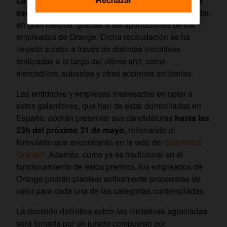
La dotación total de los premios en esta ocasión
asciende a 90.000€
, cifra que se ha logrado recaudar,
en gran medida, gracias a las aportaciones de los
empleados de Orange. Dicha recaudación se ha
llevado a cabo a través de distintas iniciativas
realizadas a lo largo del último año, como
mercadillos, subastas y otras acciones solidarias.
Las entidades y empresas interesadas en optar a
estos galardones, que han de estar domiciliadas en
España, podrán presentar sus candidaturas
hasta las
23h del próximo 31 de mayo,
rellenando el
formulario que encontrarán en la web de ‘
Solidarios
Orange
’. Además, como ya es tradicional en el
funcionamiento de estos premios, los empleados de
Orange podrán plantear activamente propuestas de
valor para cada una de las categorías contempladas.
La decisión definitiva sobre las iniciativas agraciadas
será tomada por un jurado compuesto por