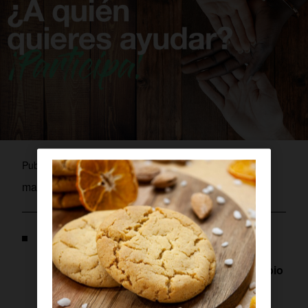
admin
Publicado por
mayo 16, 2023
Con estos galardones, Orange reconoce la
labor de entidades sociales y empresas a
través de sus proyectos en materia de ‘Cambio
Climático’, ‘Inclusión digital’ y ‘Uso
responsable de la tecnología’.