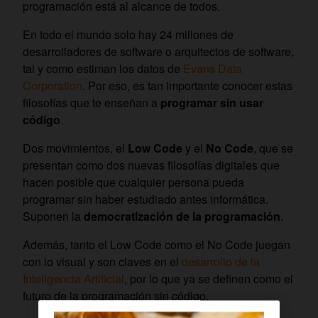
programación está al alcance de todos.
En todo el mundo solo hay 24 millones de
desarrolladores de software o arquitectos de software,
tal y como estiman los datos de
Evans Data
Corporation
. Por eso, es tan importante conocer estas
filosofías que te enseñan a
programar sin usar
código
.
Dos movimientos, el
Low Code
y el
No Code
, que se
presentan como dos nuevas filosofías digitales que
hacen posible que cualquier persona pueda
programar sin haber estudiado antes informática.
Suponen la
democratización de la programación
.
Además, tanto el Low Code como el No Code juegan
con lo visual y son claves en el
desarrollo de la
Inteligencia Artificial
, por lo que ya se definen como el
futuro de la programación sin código.