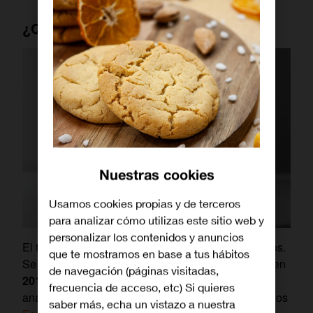
¿Qué es Low Code?
Nuestras cookies
Usamos cookies propias y de terceros
para analizar cómo utilizas este sitio web y
personalizar los contenidos y anuncios
El término
Low Code
se acuño hace sólo unos años.
que te mostramos en base a tus hábitos
Se utilizó por primera vez en un informe publicado en
de navegación (páginas visitadas,
2014
por Clay Richardson y John Rymer, dos
frecuencia de acceso, etc) Si quieres
analistas de la agencia de investigación de mercados
saber más, echa un vistazo a nuestra