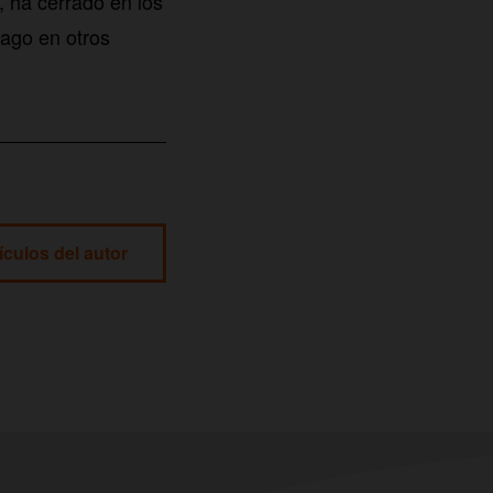
, ha cerrado en los
pago en otros
ículos del autor