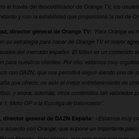
to al través del descodificador de Orange TV, los usuari
retardo y con la estabilidad que proporciona la red de O
az, director general de Orange TV:
“Para Orange es m
en su estrategia para hacer de Orange TV el mayor agr
suales del mercado español. El fútbol es un contenido de
ión para nuestros clientes. Por ello, estamos muy orgull
anza con DAZN, que nos permitirá seguir siendo uno de l
ña que ofrece, no solo el mejor entretenimiento de cine 
tbol, y ahora, además, otros contenidos tan valorados po
 1, Moto GP o la Euroliga de baloncesto”.
 director general de DAZN España:
«Estamos muy co
vo acuerdo con Orange, que supone un importante paso e
ZN en España. Esta alianza, que impulsará aún más el