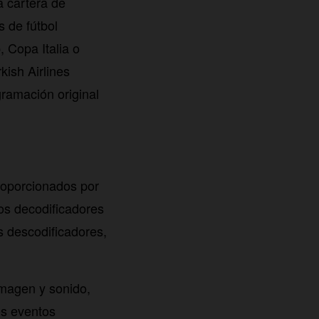
 cartera de
 de fútbol
Copa Italia o
ish Airlines
ramación original
roporcionados por
los decodificadores
s descodificadores,
imagen y sonido,
los eventos