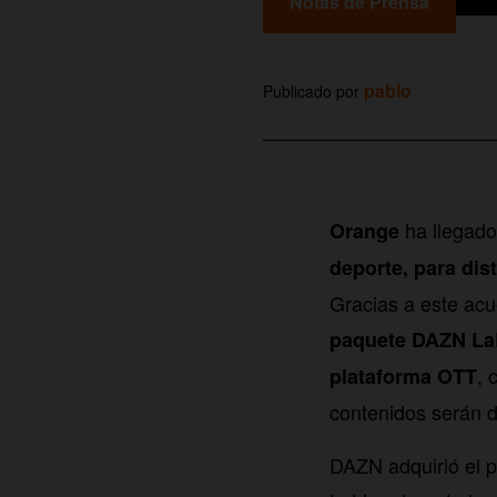
Notas de Prensa
pablo
Publicado por
ha llegad
Orange
deporte, para dist
Gracias a este acu
paquete DAZN LaLi
, 
plataforma OTT
contenidos serán 
DAZN adquirió el 