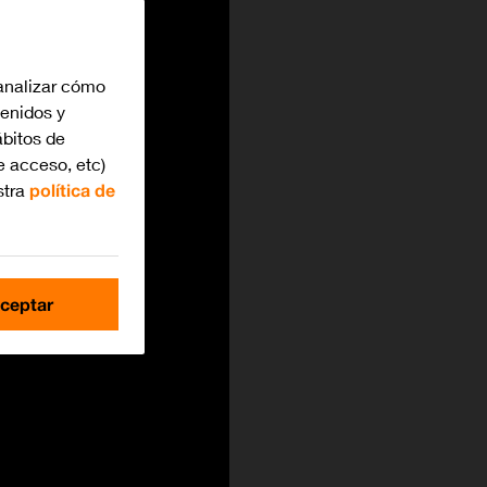
analizar cómo
tenidos y
bitos de
e acceso, etc)
stra
política de
ceptar