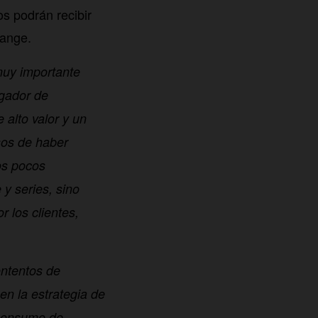
os podrán recibir
range.
uy importante
egador de
 alto valor y un
osos de haber
os pocos
y series, sino
r los clientes,
ntentos de
n la estrategia de
 consumo de