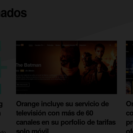
nados
g
Orange incluye su servicio de
Or
a
televisión con más de 60
co
canales en su porfolio de tarifas
pr
solo móvil
of
ndo