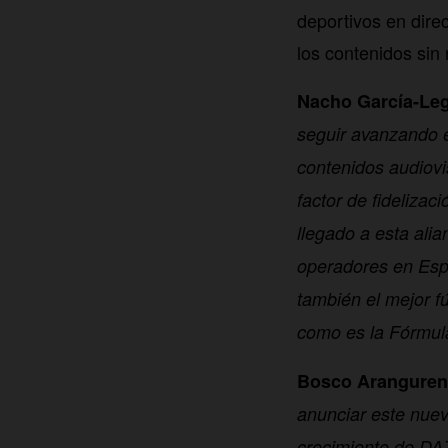
deportivos en direc
los contenidos sin 
Nacho García-Leg
seguir avanzando 
contenidos audiovi
factor de fidelizac
llegado a esta ali
operadores en Espa
también el mejor fú
como es la Fórmula
Bosco Aranguren,
anunciar este nue
crecimiento de DA