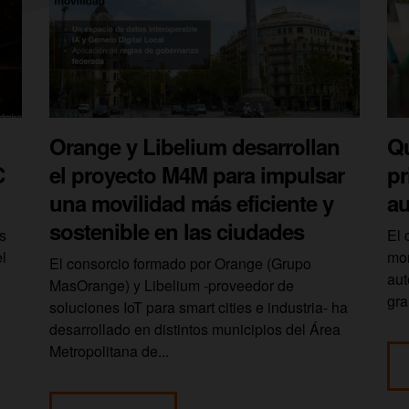
Orange y Libelium desarrollan
Qu
C
el proyecto M4M para impulsar
pr
una movilidad más eficiente y
a
sostenible en las ciudades
s
El 
l
mom
El consorcio formado por Orange (Grupo
aut
MasOrange) y Libelium -proveedor de
gra
soluciones IoT para smart cities e industria- ha
desarrollado en distintos municipios del Área
Metropolitana de...