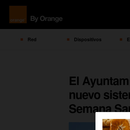
Red
Dispositivos
E
El Ayuntami
nuevo siste
Semana Sant