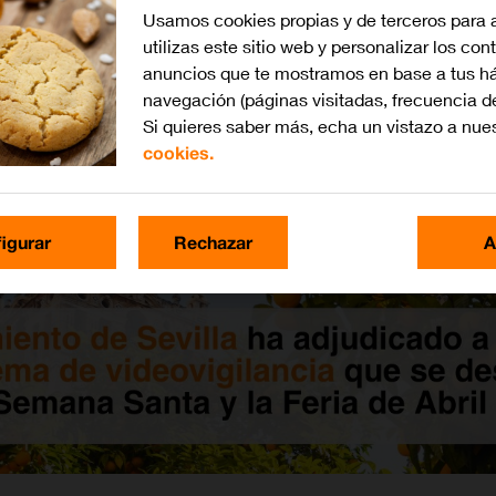
Usamos cookies propias y de terceros para 
utilizas este sitio web y personalizar los con
anuncios que te mostramos en base a tus há
navegación (páginas visitadas, frecuencia d
Si quieres saber más, echa un vistazo a nue
cookies.
igurar
Rechazar
A