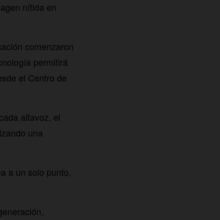
magen nítida en
ficación comenzaron
cnología permitirá
esde el Centro de
cada altavoz, el
tizando una
a a un solo punto,
generación,