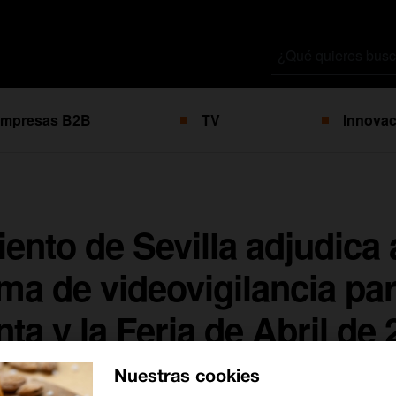
Buscar
por
mpresas B2B
TV
Innovac
ento de Sevilla adjudica 
ma de videovigilancia par
a y la Feria de Abril de 
Nuestras cookies