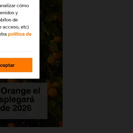
analizar cómo
tenidos y
bitos de
e acceso, etc)
stra
política de
ceptar