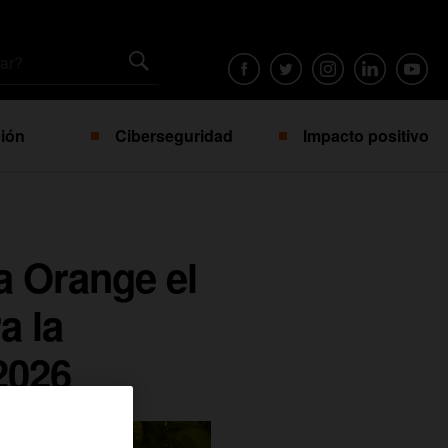
ión
Ciberseguridad
Impacto positivo
a Orange el
a la
2026