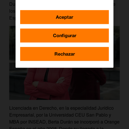
Durán asumirá así la máxima responsabilidad sobre
los recursos humanos de la filial de Orange en
Aceptar
España.
Configurar
Rechazar
Licenciada en Derecho, en la especialidad Jurídico
Empresarial, por la Universidad CEU San Pablo y
MBA por INSEAD, Berta Durán se incorporó a Orange
España en el año 2008. Desde su llegada a la