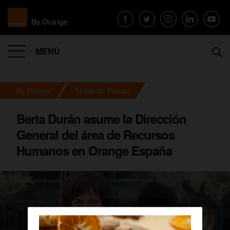
MENÚ
By Orange
Notas de Prensa
Berta Durán asume la Dirección
General del área de Recursos
Humanos en Orange España