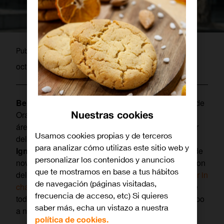
piliserrano
Publicado por
octubre 22, 2020
Berta Durán
, actual directora de Talento y Cultura de
Nuestras cookies
Orange España, asumirá la Dirección General del
área de Recursos Humanos de la compañía a partir
Usamos cookies propias y de terceros
del próximo 1 de noviembre. Durán sustituye así a
para analizar cómo utilizas este sitio web y
Ignacio de Orúe
, que se incorporará también el 1 de
personalizar los contenidos y anuncios
noviembre a la Dirección de People & Transformation
que te mostramos en base a tus hábitos
del Grupo Orange como ‘
Deputy chief people officer in
de navegación (páginas visitadas,
charge of Internationa
l’, responsabilizándose así de
frecuencia de acceso, etc) Si quieres
todas las actividades de recursos humanos del grupo
saber más, echa un vistazo a nuestra
a nivel internacional, excepto Francia.
política de cookies.