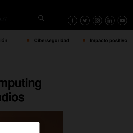
ión
Ciberseguridad
Impacto positivo
omputing
ndios