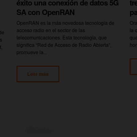
éxito una conexión de datos 5G
tr
SA con OpenRAN
pa
OpenRAN es la más novedosa tecnología de
Ora
acceso radio en el sector de las
la 
de
telecomunicaciones. Esta tecnología, que
que
s
significa “Red de Acceso de Radio Abierta”,
hom
d,
promueve la...
Leer más