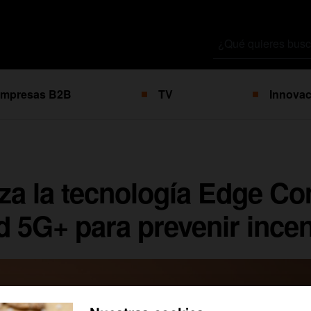
Buscar
por
mpresas B2B
TV
Innovac
iza la tecnología Edge C
d 5G+ para prevenir ince