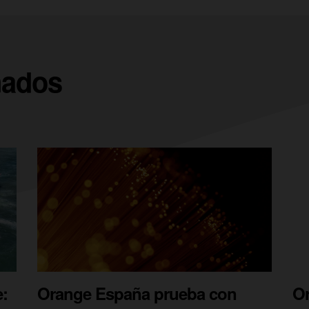
nados
:
Orange España prueba con
Or