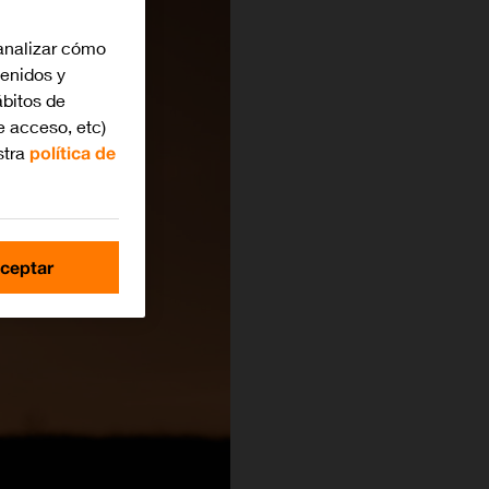
analizar cómo
tenidos y
bitos de
e acceso, etc)
stra
política de
ceptar