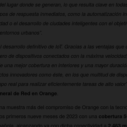
del lugar donde se generan, lo que resulta clave en toda
pos de respuesta inmediatos, como la automatización ind
dad o el desarrollo de ciudades inteligentes con el objet
 entornos urbanos”.
l desarrollo definitivo de IoT. Gracias a las ventajas que
o de dispositivos conectados con la máxima velocidad, 
e una mejor cobertura en interiores y una mayor duración
ctos innovadores como éste, en los que multitud de dispo
po real para realizar eficientemente tareas de alto valor”
.
eneral de Red en Orange
 una muestra más del compromiso de Orange con la tecn
 los primeros nueve meses de 2023 con una
cobertura 5
pañola, alcanzando ya con dicha conectividad a
2.463 m