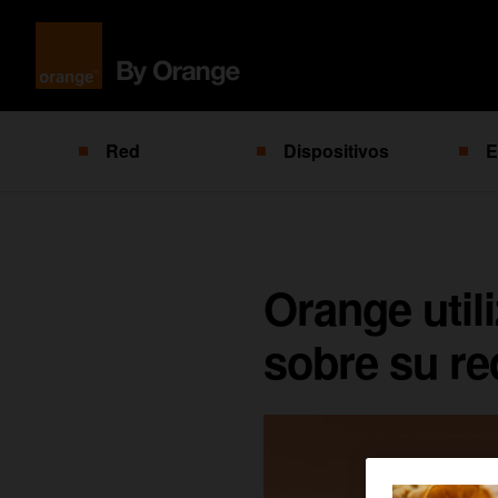
Red
Dispositivos
E
Orange util
sobre su re