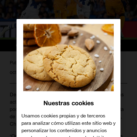
pablo
Publicado por
octubre 7, 2024
Desde hoy, todos
los clientes de Orange
con tarifas
actuales, con o sin servicio de televisión incluido,
Nuestras cookies
podrán contratar
“
Orange TV Libre
”
, la nueva oferta
Usamos cookies propias y de terceros
de TV de la operadora que incluye partidos de Liga,
para analizar cómo utilizas este sitio web y
Champions y Copa del Rey sin coste
hasta 2025
.
personalizar los contenidos y anuncios
“Orange TV Libre” ofrecerá cada jornada
un partido