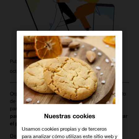
pablo
Publicado por
octubre 4, 2022
Orange mejora su oferta de prepago con un aumento
de Gigas a más del doble de su capacidad actual
para que sus clientes puedan
obtener el máximo
Nuestras cookies
partido de su conectividad
. Todo ello
sin modificar
el precio
.
Usamos cookies propias y de terceros
De esta forma, el porfolio de tarifas
Go Prepago
para analizar cómo utilizas este sitio web y