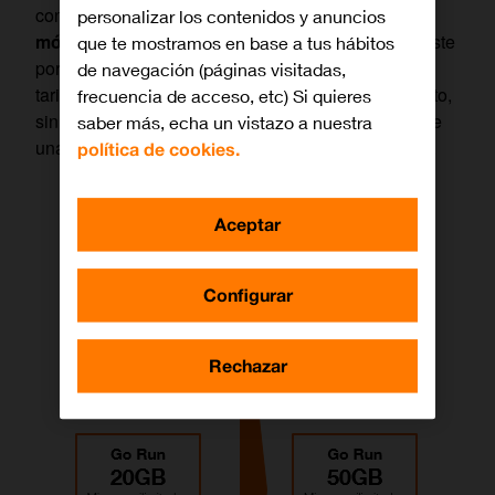
contará ahora
con una capacidad de navegación
personalizar los contenidos y anuncios
móvil de hasta 100 GB de datos
acumulables.
Este
que te mostramos en base a tus hábitos
porfolio está orientado a usuarios que buscan una
de navegación (páginas visitadas,
tarifa cada vez más abundante, controlando su gasto,
frecuencia de acceso, etc) Si quieres
sin compromiso de permanencia y sin necesidad de
saber más, echa un vistazo a nuestra
una cuenta bancaria y a un precio muy competitivo.
política de cookies.
Aceptar
Configurar
Rechazar