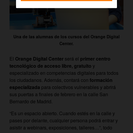
Una de las alumnas de los cursos del Orange Digital
Center.
El
Orange Digital Center
será el
primer centro
tecnológico de acceso libre, gratuito
y
especializado en competencias digitales para todos
los ciudadanos. Además, contará con
formación
especializada
para colectivos vulnerables y abrirá
sus puertas a finales de febrero en la calle San
Bernardo de Madrid.
“Es un espacio abierto. Cuando estés en la calle y
pases por delante, cualquier persona podrá entrar y
asistir a webinars, exposiciones, talleres…”, todo