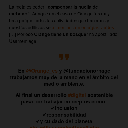
La meta es poder
“compensar la huella de
carbono”
. Aunque en el caso de Orange “es muy
baja porque todas las actividades que hacemos y
nuestros edificios se
alimentan con energías verdes
[…] Por eso
Orange tiene un bosque
” ha apostillado
Usamentiaga.
En
@Orange_es
y @fundacionornage
trabajamos muy de la mano en el ámbito del
medio ambiente.
Al final un desarrollo
#digital
sostenible
pasa por trabajar conceptos como:
✔inclusión
✔responsabilidad
✔y cuidado del planeta
pic.twitter.com/gcUgcc9vdm