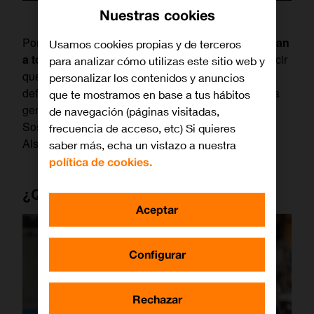
Nuestras cookies
Porque
“cuando la tecnología y los avances llegan
Usamos cookies propias y de terceros
a todos
y a todo el mundo, es cuando podemos decir
para analizar cómo utilizas este sitio web y
que
se ha producido un progreso”
, tal y como ha
personalizar los contenidos y anuncios
defendido este viernes
Luz Usamentiaga
, directora
que te mostramos en base a tus hábitos
general de Regulación, Asuntos públicos y
de navegación (páginas visitadas,
Sostenibilidad de Orange, en su conversación con
frecuencia de acceso, etc) Si quieres
Alsina.
saber más, echa un vistazo a nuestra
política de cookies.
¿Qué es el Orange Digital Center?
Aceptar
Configurar
Rechazar