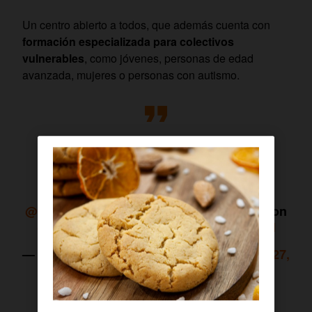
Un centro abierto a todos, que además cuenta con
formación especializada para colectivos
vulnerables
, como jóvenes, personas de edad
avanzada, mujeres o personas con autismo.
#ENDIRECTO
@MasDeUno
con Carlos
Alsina emitiendo desde nuestro
#OrangeDigitalCenter
en Madrid y
celebrando el 25 aniversario de
@FundacionOrange
#MasdeunoOrange
con
@OndaCero_es
https://t.co/K8c0Tu7WvI
— Orange España (@orange_es)
January 27,
2023