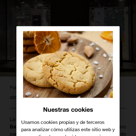
pablo
Publicado por
abril 21, 2022
Nuestras cookies
La escritora, periodista y presentadora
Sandra
Usamos cookies propias y de terceros
Barneda
firmará ejemplares de su novela “Un océano
para analizar cómo utilizas este sitio web y
para ti”, finalista del Premio Planeta 2020, el día 22 de