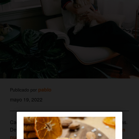
pablo
Publicado por
mayo 19, 2022
Cada vez hay más mascotas en las casas españolas.
De hecho, ya
viven más animales de compañía en
nuestros hogares que menores de 15 años
. La