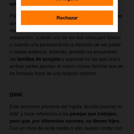
referirse a un solo tipo de familia
.
Piensa, por ejemplo, en las
parejas del mismo sexo
Rechazar
que deciden tener descendencia o en las familias
monoparentales como consecuencia de una
separación, cuando uno de los dos cónyuges fallece
o cuando una persona toma la decisión de ser padre
o madre soltero/a. Además, también se encuentran
las
familias de acogida
y aquellas en las que una o
ambas partes aportan al nuevo núcleo familiar que se
ha formado hijos de una relación anterior.
DINK
Este acrónimo proviene del inglés
‘double-income no
kids’
y hace referencia a las
parejas que trabajan,
pero que, por diferentes razones, no tienen hijos
.
Con un nivel de renta medio o alto, suelen contar con