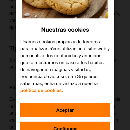
nueva residencia, prefieren evitar el pago de
determinados impuestos a los que estarían obligados,
valoran por encima de todo la sensación de libertad
que la idea de sentirse atados a una hipoteca…
Nuestras cookies
Usamos cookies propias y de terceros
Tipos de inquilinos
para analizar cómo utilizas este sitio web y
personalizar los contenidos y anuncios
Es posible distinguir cuatro tipos de inquilinos, cada
que te mostramos en base a tus hábitos
uno con sus características.
de navegación (páginas visitadas,
frecuencia de acceso, etc) Si quieres
saber más, echa un vistazo a nuestra
Familias
política de cookies.
Durante mucho tiempo, la imagen que se ha tenido de
la familia era la de una pareja (hombre y mujer) con
Aceptar
uno o varios hijos. Sin embargo, este estereotipo no
es exclusivo y, al igual que no se puede hablar de un
único perfil de inquilino,
tampoco es posible
Configurar