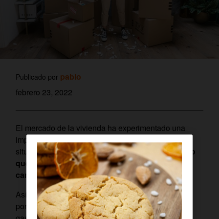
pablo
Publicado por
febrero 23, 2022
El mercado de la vivienda ha experimentado una
importante transformación en los últimos años,
situación que ha originado que el
perfil del usuario
que alquila una casa en vez de comprarla haya
cambiado
.
Así, quienes se decantan por esta fórmula lo hacen
por distintas razones: no pueden hacer frente a los
gastos iniciales que implica la adquisición de una