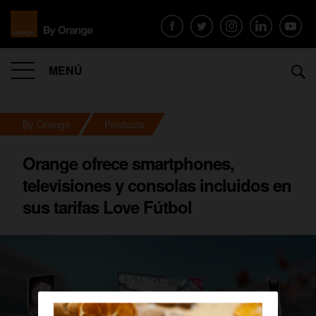
MENÚ
By Orange
Producto
Orange ofrece smartphones,
televisiones y consolas incluidos en
sus tarifas Love Fútbol