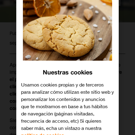
pablo
Publicado por
septiembre 1, 2023
Aprovechando el comienzo de curso, Orange ofrece
Nuestras cookies
importantes
descuentos de hasta 360 euros sobre
el precio total
en dispositivos de alta gama
a los
Usamos cookies propias y de terceros
clientes que contraten Love Fútbol. Así, los
para analizar cómo utilizas este sitio web y
clientes podrán disfrutar al máximo de los
personalizar los contenidos y anuncios
contenidos del Centro de Entretenimiento de la
que te mostramos en base a tus hábitos
compañía.
de navegación (páginas visitadas,
Siempre que el cliente incluya un dispositivo al
frecuencia de acceso, etc) Si quieres
contratar una tarifa Love Fútbol, se le aplicará un
saber más, echa un vistazo a nuestra
descuento de 15 euros durante 24 meses, de esta