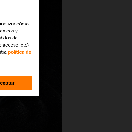
analizar cómo
tenidos y
bitos de
e acceso, etc)
stra
política de
ceptar