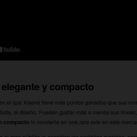
 elegante y compacto
 en el que Xiaomi tiene más puntos ganados que sus co
 duda, el diseño. Pueden gustar más o menos sus líneas
lo convierte en una
en este merca
n compacto
rara avis
 al gran público le encantan las pantallas gigantes, pero