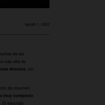
agosto 1, 2022
Muchas de las
na más alta de
, sin
ores directos
 modo de resumen
no muy compacto
s. El segundo