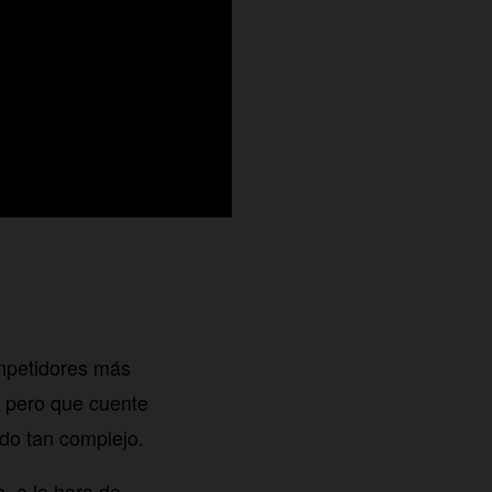
mpetidores más
, pero que cuente
do tan complejo.
, a la hora de