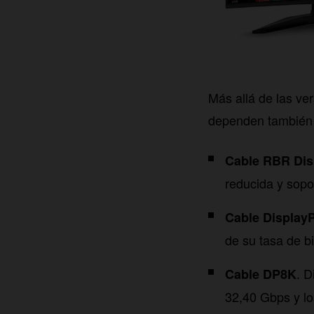
Más allá de las ve
dependen también 
Cable RBR Dis
reducida y sopo
Cable DisplayP
de su tasa de b
. D
Cable DP8K
32,40 Gbps y lo