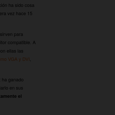
ción ha sido cosa
mera vez hace 15
sirven para
tor compatible. A
on ellas las
mo VGA y DVI
,
rt ha ganado
arlo en sus
tamente el