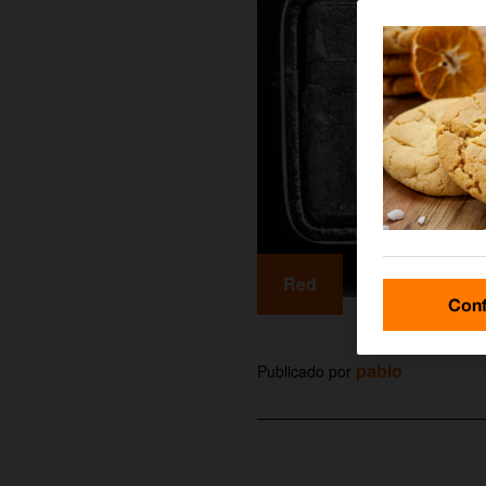
Red
Conf
pablo
Publicado por