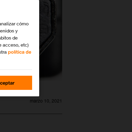
analizar cómo
tenidos y
bitos de
e acceso, etc)
stra
política de
ceptar
marzo 10, 2021