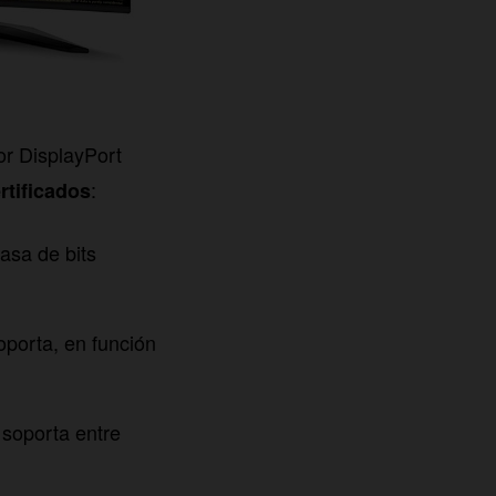
or DisplayPort
:
rtificados
tasa de bits
soporta, en función
 soporta entre