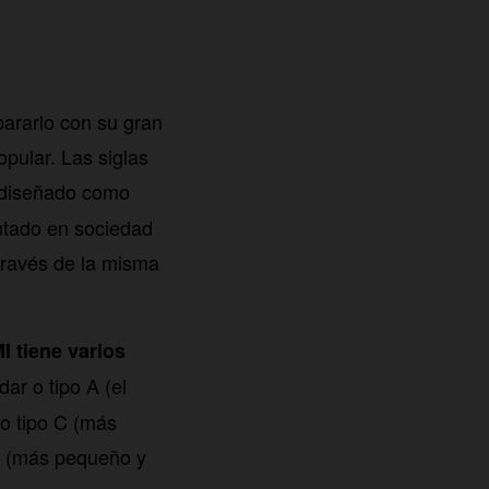
ararlo con su gran
pular. Las siglas
e diseñado como
entado en sociedad
través de la misma
I tiene varios
ar o tipo A (el
 o tipo C (más
 D (más pequeño y