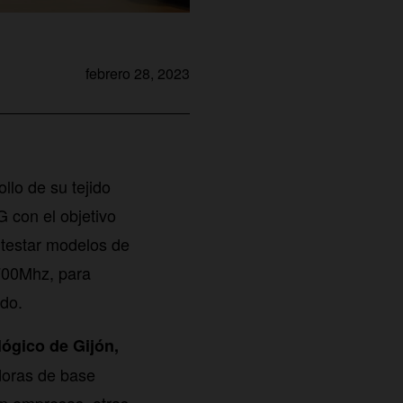
febrero 28, 2023
llo de su tejido
 con el objetivo
 testar modelos de
700Mhz, para
ado.
lógico de Gijón,
doras de base