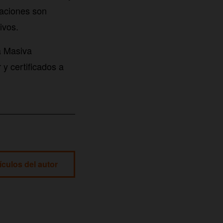
caciones son
ivos.
a Masiva
y certificados a
ículos del autor