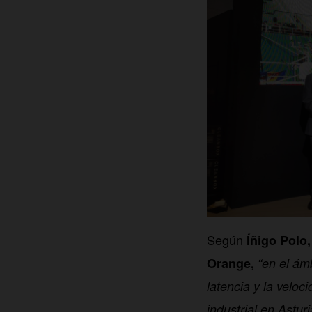
Según
Íñigo Polo,
Orange,
“en el ám
latencia y la veloc
industrial en Astur