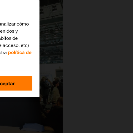
analizar cómo
tenidos y
bitos de
e acceso, etc)
stra
política de
ceptar