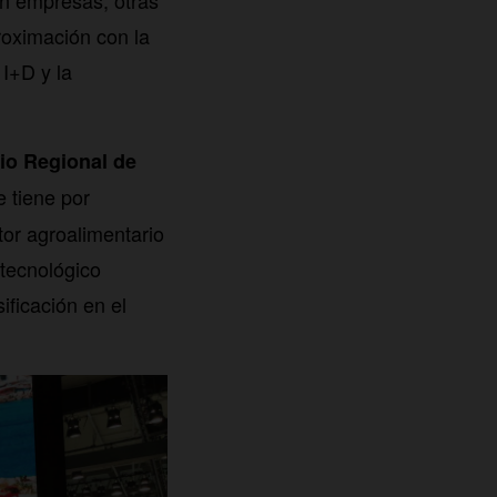
con empresas, otras
roximación con la
 I+D y la
cio Regional de
 tiene por
tor agroalimentario
 tecnológico
ificación en el