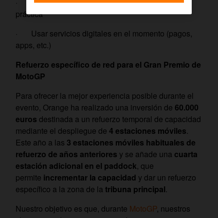
· Consultar horarios, accesos o información
práctica
· Usar servicios digitales en el momento (pagos,
apps, etc.)
Refuerzo específico de red para el Gran Premio de
MotoGP
Para ofrecer la mejor experiencia posible durante el
evento, Orange ha realizado una inversión de
60.000
euros
destinada a un refuerzo temporal de capacidad
mediante el despliegue de
4 estaciones móviles
.
Este año a las
3 estaciones móviles habituales de
refuerzo de años anteriores
y se añade una
cuarta
estación adicional en el paddock
, que
permite
incrementar la capacidad
y dar un refuerzo
específico a la zona de la
tribuna principal
.
Nuestro objetivo es que, durante
MotoGP
, nuestros