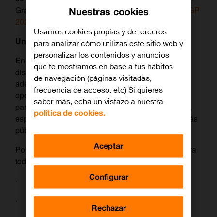
Gran Premi Monster Energy de Catalunya de
MotoGP
Nuestras cookies
2026
del 15 al 17 de mayo.
Usamos cookies propias y de terceros
Un reto que también se vive en la red
para analizar cómo utilizas este sitio web y
personalizar los contenidos y anuncios
En los grandes eventos, la demanda de datos se
que te mostramos en base a tus hábitos
dispara de forma puntual y muy intensa. Por eso,
de navegación (páginas visitadas,
además del trabajo habitual de planificación y
frecuencia de acceso, etc) Si quieres
operación de red, diseñamos refuerzos específicos
saber más, echa un vistazo a nuestra
para que la experiencia sea lo más estable posible,
política de cookies.
especialmente en las zonas donde se concentra más
público.
Aceptar
Porque en un Gran Premio, la conexión importa para
todo:
Configurar
· Compartir fotos y vídeos en tiempo real
· Enviar mensajes o hacer videollamadas
Rechazar