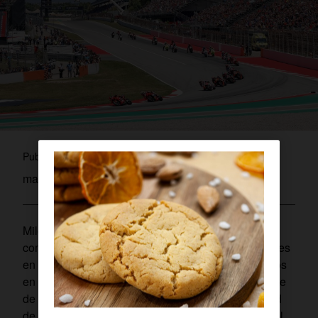
pablo
Publicado por
mayo 12, 2026
Miles de aficionados en un mismo recinto,
compartiendo vídeos, consultando las clasificaciones
en el móvil, publicando los mejores adelantamientos
en redes. Y para que tú solo tengas que preocuparte
de disfrutar, desde Orange reforzamos la capacidad
de nuestra red en el circuito de Montmeló durante el