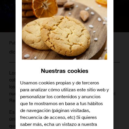
pablo
Publicado por
diciembre 1, 2023
Nuestras cookies
Los clientes de Orange podrán disfrutar de la mejor
cobertura de Orange, con 5G, a lo largo y ancho de
Usamos cookies propias y de terceros
los 100.000 m2 del
Parque Mágicas Navidades
, el
para analizar cómo utilizas este sitio web y
nuevo parque temático de la Navidad, ubicado en el
personalizar los contenidos y anuncios
Recinto Ferial de Torrejón de Ardoz.
que te mostramos en base a tus hábitos
de navegación (páginas visitadas,
Es el Parque de la navidad de España, un espacio
frecuencia de acceso, etc) Si quieres
único de más de 100.000 metros cuadrados en los
saber más, echa un vistazo a nuestra
que disfrutar y sorprenderte con la magia de la