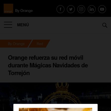
MENÚ
By Orange
Red
Orange refuerza su red móvil
durante Mágicas Navidades de
Torrejón