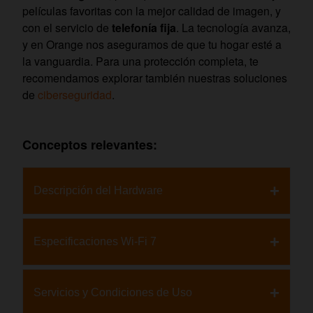
películas favoritas con la mejor calidad de imagen, y
con el servicio de
telefonía fija
. La tecnología avanza,
y en Orange nos aseguramos de que tu hogar esté a
la vanguardia. Para una protección completa, te
recomendamos explorar también nuestras soluciones
de
ciberseguridad
.
Conceptos relevantes:
Descripción del Hardware
Especificaciones Wi-Fi 7
Memoria:
4 GB eMMC (ROM) y 1 GB DDR4
(RAM)
Servicios y Condiciones de Uso
Estándar:
IEEE 802.11a/b/g/n/ax/be
Puerto GPON (ONT integrada):
Hasta
(Compatible con Wi-Fi 6E/7)