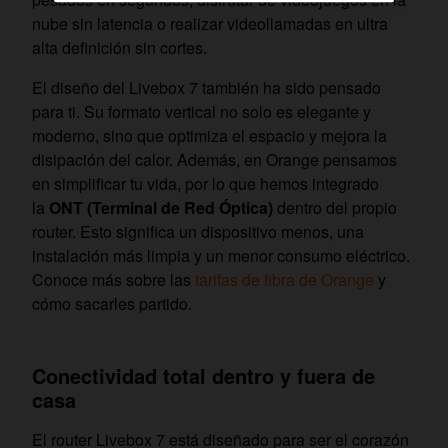
nube sin latencia o realizar videollamadas en ultra
alta definición sin cortes.
El diseño del Livebox 7 también ha sido pensado
para ti. Su formato vertical no solo es elegante y
moderno, sino que optimiza el espacio y mejora la
disipación del calor. Además, en Orange pensamos
en simplificar tu vida, por lo que hemos integrado
la
ONT (Terminal de Red Óptica)
dentro del propio
router. Esto significa un dispositivo menos, una
instalación más limpia y un menor consumo eléctrico.
Conoce más sobre las
tarifas de fibra de Orange
y
cómo sacarles partido.
Conectividad total dentro y fuera de
casa
El router Livebox 7 está diseñado para ser el corazón