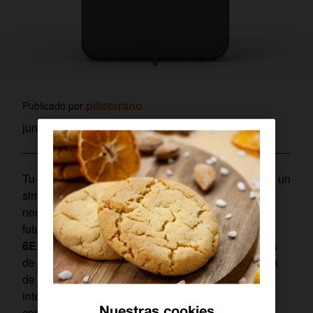
piliserrano
Publicado por
junio 16, 2026
Tu router
Livebox 7 de Orange
es mucho más que un
simple dispositivo de conexión; es el centro
neurálgico de tu hogar digital. Preparado para el
futuro, es compatible con las tecnologías
Wi-Fi
6E
y
Wi-Fi 7
, permitiéndote disfrutar de velocidades
de hasta 11.5 Gbps. Esto garantiza una experiencia
de navegación ultrarrápida, estable y sin
interrupciones, incluso con múltiples dispositivos
Nuestras cookies
conectados simultáneamente para jugar online, ver