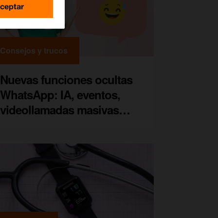
ceptar
Consejos y trucos
Nuevas funciones ocultas
WhatsApp: IA, eventos,
videollamadas masivas…