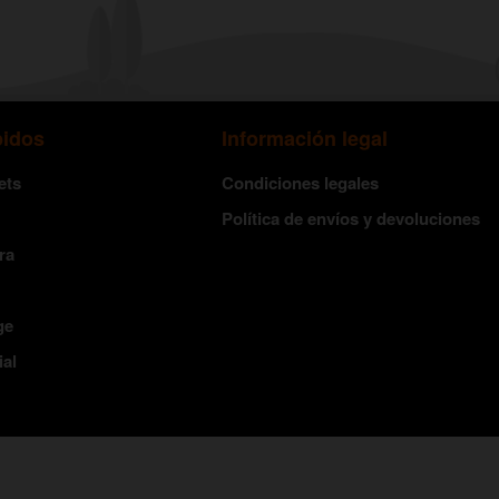
pidos
Información legal
ets
Condiciones legales
Política de envíos y devoluciones
ra
ge
ial