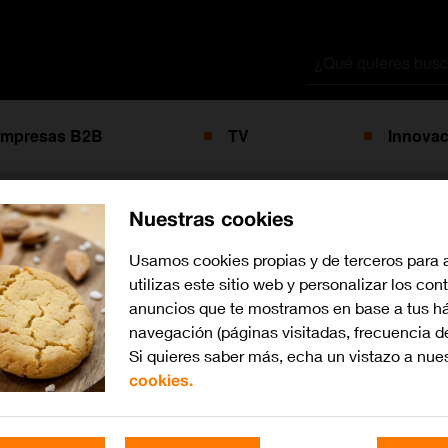
Buscar
por
mpresas B2B
TV
Innovac
Nuestras cookies
s de búsqueda pa
Usamos cookies propias y de terceros para 
utilizas este sitio web y personalizar los con
anuncios que te mostramos en base a tus há
navegación (páginas visitadas, frecuencia d
Si quieres saber más, echa un vistazo a nue
cookies.