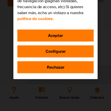
de navegación (páginas visitadas,
frecuencia de acceso, etc) Si quieres
Fundación Orange inaugura en la sede
saber más, echa un vistazo a nuestra
del Secretariado Gitano en León un
política de cookies.
aula digital para la incorporación
profesional de mujeres en situación de
vulnerabilidad
Aceptar
Configurar
Rechazar
Ayuda
Contacta
Buscar tienda
Cobertura