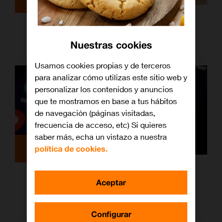
Errores fiscales más comunes en
autónomos y cómo evitarlos
Nuestras cookies
Usamos cookies propias y de terceros
para analizar cómo utilizas este sitio web y
personalizar los contenidos y anuncios
que te mostramos en base a tus hábitos
de navegación (páginas visitadas,
frecuencia de acceso, etc) Si quieres
saber más, echa un vistazo a nuestra
Empresas
política de cookies.
Mejores formatos para publicar en
Aceptar
redes sociales: guía para autónomos y
pymes
Configurar