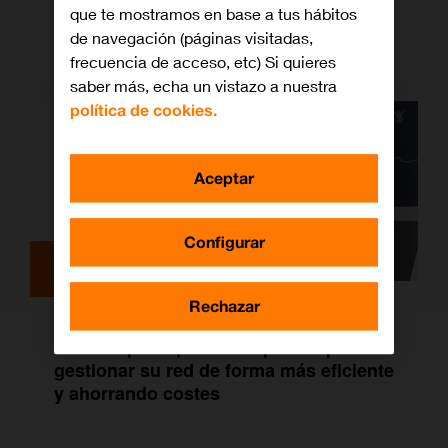
que te mostramos en base a tus hábitos
Qué red social elegir según tu tipo de
de navegación (páginas visitadas,
negocio: B2B vs. B2C
frecuencia de acceso, etc) Si quieres
saber más, echa un vistazo a nuestra
política de cookies.
Aceptar
Configurar
Notas de Prensa
Rechazar
Orange lanza un revolucionario
servicio para que las empresas puedan
gestionar su red de forma más eficiente
y ahorrando costes