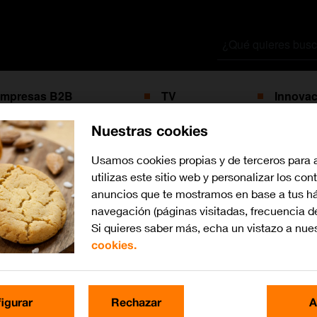
Buscar
por
mpresas B2B
TV
Innovac
Nuestras cookies
Usamos cookies propias y de terceros para 
con la etiqueta
cer
utilizas este sitio web y personalizar los con
anuncios que te mostramos en base a tus há
navegación (páginas visitadas, frecuencia d
Si quieres saber más, echa un vistazo a nue
cookies.
igurar
Rechazar
A