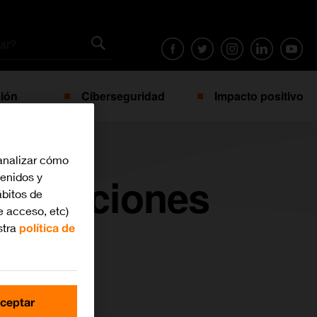
ión
Ciberseguridad
Impacto positivo
analizar cómo
tificaciones
tenidos y
bitos de
e acceso, etc)
stra
política de
ceptar