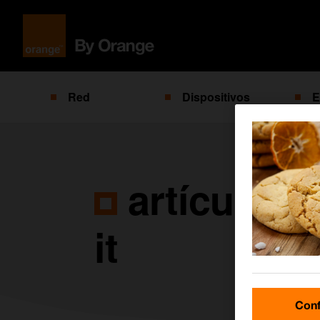
Red
Dispositivos
E
artículos 
it
Conf