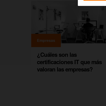
Empresas
¿Cuáles son las
certificaciones IT que más
valoran las empresas?