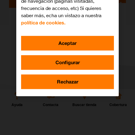
de navegación (páginas visitadas,
frecuencia de acceso, etc) Si quieres
Orange mejora y simplifica su oferta
saber más, echa un vistazo a nuestra
tarifaria con el lanzamiento de los
política de cookies.
servicios 4G
Aceptar
Configurar
Rechazar
Ayuda
Contacta
Buscar tienda
Cobertura