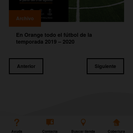
Archivo
En Orange todo el fútbol de la
temporada 2019 – 2020
Navegación
Anterior
Siguiente
de
entradas
Ayuda
Contacta
Buscar tienda
Cobertura