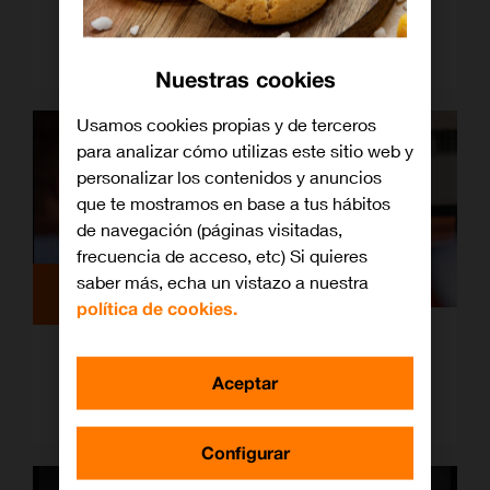
Gana un increíble Galaxy Note 10 con
el fútbol de Orange
Nuestras cookies
Usamos cookies propias y de terceros
para analizar cómo utilizas este sitio web y
personalizar los contenidos y anuncios
que te mostramos en base a tus hábitos
de navegación (páginas visitadas,
frecuencia de acceso, etc) Si quieres
saber más, echa un vistazo a nuestra
Archivo
política de cookies.
Simeone acompaña este año a los que
saben de fútbol y eligen Orange TV
Aceptar
«partido a partido»
Configurar